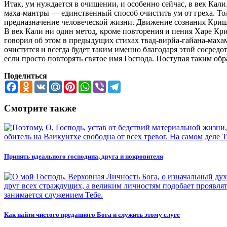
Итак, ум нуждается в очищении, и особенно сейчас, в век Ка
маха-мантры — единственный способ очистить ум от греха. Толь
предназначение человеческой жизни. Движение сознания Криш
В век Кали ни один метод, кроме повторения и пения Харе Кр
говорил об этом в предыдущих стихах твад-вирйа-гайана-махам
очистится и всегда будет таким именно благодаря этой сосредо
если просто повторять святое имя Господа. Поступая таким обр
Поделиться
Facebook
Odnoklassniki
VK
Mail.Ru
Pinterest
WhatsApp
Viber
Telegram
Смотрите также
Принять идеального господина, друга и покровителя
Как найти чистого преданного Бога и служить этому слуге