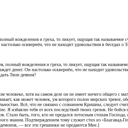
м, полный вожделения и греха, то ликует, ощущая так называемое
аждет денег. Он настолько осквернён, что не находит удовольств
ждать Твои деяния?
ом человеке, хотя на самом деле он не имеет ничего общего с м
ивает, как может человек, ум которого полон мирских тревог, 
льностью. Всё, что не связано с сознанием Кришны, следует счит
не. Я избавлю тебя от всех последствий твоих грехов. Не бойся
хов. Стало быть, того, кто не предался лотосным стопам Господа
ого знания. Подтверждением тому служит стих из «Бхагавад-Гит
демонов, — все эти грешники не предаются Мне.]