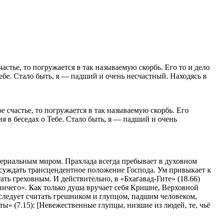
 счастье, то погружается в так называемую скорбь. Его
ия в беседах о Тебе. Стало быть, я — падший и очень
атериальным миром. Прахлада всегда пребывает в духовном
обсуждать трансцендентное положение Господа. Ум привыкает к
ать греховным. И действительно, в «Бхагавад-Гите» (18.66)
 ничего». Как только душа вручает себя Кришне, Верховной
, следует считать грешником и глупцом, падшим человеком,
ы» (7.15): [Невежественные глупцы, низшие из людей, те, чьё