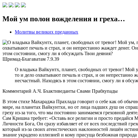
Мой ум полон вожделения и греха…
Молитвы великих преданных
Шримад-Бхагаватам
7.9.39
О владыка Вайкунтх, планет, свободных от тревог! Мой у
то и дело охватывают печаль и страх, и он непрестанно ж
несчастный. Находясь в этом состоянии, смогу ли я обсу
Комментарий А.Ч. Бхактиведанты Свами Прабхупады
В этом стихе Махараджа Прахлада говорит о себе как об обычн
мире, на планетах Вайкунтхи, но от лица падших душ он спраш
греху из-за того, что мы постоянно занимаемся греховной деяте
Сам Кришна требует: «Оставь все религии и просто предайся М
Личности Бога, Он сразу избавляет её от всех последствий гре
который из-за своих атеистических наклонностей лишён истинн
знание украдено иллюзией и кому присуща безбожная природа 