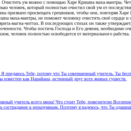
ли. Очистить ум можно с помощью Харе Кришна маха-мантры. Че
ко человек, который полностью очистил свой ум от последствий 
ны призвано просвещать грешников, чтобы они, повторяя Харе 
ишна маха-мантры, не поможет человеку очистить своё сердце и
рита-магна-читтах. В последующих стихах он также утверждает,
точенности. Чтобы постичь Господа и Его деяния, необходимо оч
азом, человек полностью освободится от материального рабства.