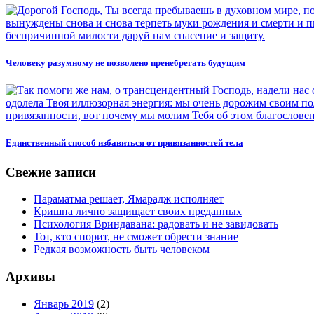
Человеку разумному не позволено пренебрегать будущим
Единственный способ избавиться от привязанностей тела
Свежие записи
Параматма решает, Ямарадж исполняет
Кришна лично защищает своих преданных
Психология Вриндавана: радовать и не завидовать
Тот, кто спорит, не сможет обрести знание
Редкая возможность быть человеком
Архивы
Январь 2019
(2)