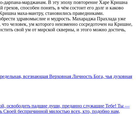
то-дарпана-марджанам. В эту эпоху повторение Харе Кришна
грехов, способен понять, в чём состоит его долг и каково
Кришна маха-мантру, становились праведниками.
 обрести здравомыслие и мудрость. Махараджа Прахлада уже
 что человек, ум которого неизменно сосредоточен на Кришне,
истить свой ум от мирской скверны, и этого можно достичь,