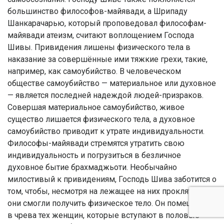
большинство философов-майявади, а Шрипаду
Шанкарачарью, который проповедовал философам-
майявади атеизм, считают воплощением Господа
Шивы. Привидения лишены физического тела в
наказание за совершённые ими тяжкие грехи, такие,
например, как самоубийство. В человеческом
обществе самоубийство — материальное или духовное
— является последней надеждой людей-призраков.
Совершая материальное самоубийство, живое
существо лишается физического тела, а духовное
самоубийство приводит к утрате индивидуальности.
Философы-майявади стремятся утратить свою
индивидуальность и погрузиться в безличное
духовное бытие брахмаджьоти. Необычайно
милостивый к привидениям, Господь Шива заботится о
том, чтобы, несмотря на лежащее на них проклятие,
они смогли получить физическое тело. Он помещает их
в чрева тех женщин, которые вступают в половые