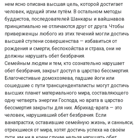
нем ясно описана высшая цель, которой достигает
человек, идущий этим путём. В остальном методы
буддистов, последователей Шанкары и вайшнавов
принципиально не отличаются друг от друга. Чтобы
приверженцы любого из этих течений могли достичь
высшей ступени совершенства — избавиться от
рождения и смерти, беспокойства и страха, они не
должны нарушать обет безбрачия.
Семейным людям и тем, кто сознательно нарушает
обет безбрачия, закрыт доступ в царство бессмертия.
Благочестивые домохозяева, падшие йоги или
сошедшие с пути трансценденталисты могут достичь
высших планет материального мира, составляющего
одну четверть энергии Господа, но врата в царство
бессмертия закрыты для них. Абрихад-врата — это
человек, нарушивший обет безбрачия. Если
ванапрастхи, оставившие семейную жизнь, и санньяси,
отрекшиеся от мира, хотят достичь успеха на своём
пути, им ни в коем случае нельзя нарушать обет