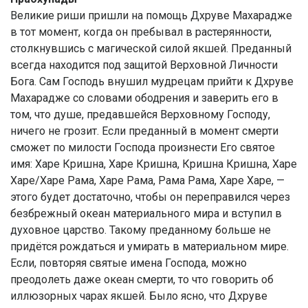
Великие риши пришли на помощь Дхруве Махарадже
в тот момент, когда он пребывал в растерянности,
столкнувшись с магической силой якшей. Преданный
всегда находится под защитой Верховной Личности
Бога. Сам Господь внушил мудрецам прийти к Дхруве
Махарадже со словами ободрения и заверить его в
том, что душе, предавшейся Верховному Господу,
ничего не грозит. Если преданный в момент смерти
сможет по милости Господа произнести Его святое
имя: Харе Кришна, Харе Кришна, Кришна Кришна, Харе
Харе/Харе Рама, Харе Рама, Рама Рама, Харе Харе, —
этого будет достаточно, чтобы он переправился через
безбрежный океан материального мира и вступил в
духовное царство. Такому преданному больше не
придётся рождаться и умирать в материальном мире.
Если, повторяя святые имена Господа, можно
преодолеть даже океан смерти, то что говорить об
иллюзорных чарах якшей. Было ясно, что Дхруве