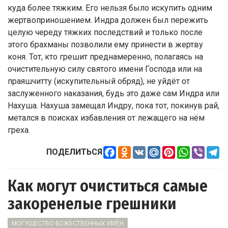
куда более тяжким. Его нельзя было искупить одним
жертвоприношением. Индра должен был пережить
целую череду тяжких последствий и только после
этого брахманы позволили ему принести в жертву
коня. Тот, кто грешит преднамеренно, полагаясь на
очистительную силу святого имени Господа или на
праяшчитту (искупительный обряд), не уйдёт от
заслуженного наказания, будь это даже сам Индра или
Нахуша. Нахуша замещал Индру, пока тот, покинув рай,
метался в поисках избавления от лежащего на нём
греха.
Facebook
Odnoklassniki
VK
Mail.Ru
Pinterest
WhatsApp
Viber
Te
ПОДЕЛИТЬСЯ
Как могут очиститься самые
закоренелые грешники
МОГУЩЕСТВО БОЖЕСТВЕННЫХ ИМЁН