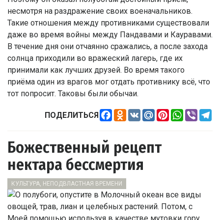
несмотря на раздражение своих военачальников.
Такие отношения между противниками существовали
даже во время войны между Пандавами и Кауравами.
В течение дня они отчаянно сражались, а после захода
солнца приходили во вражеский лагерь, где их
принимали как лучших друзей. Во время такого
приёма один из врагов мог отдать противнику всё, что
тот попросит. Таковы были обычаи.
Facebook
Odnoklassniki
VK
Mail.Ru
Pinterest
WhatsApp
Viber
Te
ПОДЕЛИТЬСЯ
Божественный рецепт
нектара бессмертия
КУЛЬТУРА, НЕПОДВЛАСТНАЯ ВРЕМЕНИ