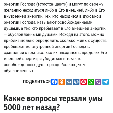
энергии Господа (татастха-шакти) и могут по своему
желанию находиться либо в Его внешней, либо в Его
внутренней энергии. Тех, кто находится в духовной
энергии Господа, называют освобождёнными
душами, а тех, кто пребывает в Его внешней энергии,
— обусловленными душами. Исходя из этого, можно
приблизительно определить, сколько живых существ
пребывает во внутренней энергии Господа в
сравнении с тем, сколько их находится в пределах Его
внешней энергии, и убедиться в том, что
освобождённых душ гораздо больше, чем
обусловленных.
Facebook
Odnoklassniki
VK
Mail.Ru
Pinterest
WhatsApp
Viber
Te
ПОДЕЛИТЬСЯ
Какие вопросы терзали умы
5000 лет назад?