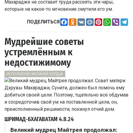
Махарадже не составит труда рассеять эти чары,
которые на какое-то мгновение смутили его ум.
Facebook
Odnoklassniki
VK
Mail.Ru
Pinterest
WhatsApp
Viber
Te
ПОДЕЛИТЬСЯ
Мудрейшие советы
устремлённым к
недостижимому
ИСПОЛНЕНИЕ ЖЕЛАНИЙ СЕРДЦА
ШРИМАД-БХАГАВАТАМ
4.8.24
Великий мудрец Майтрея продолжал: