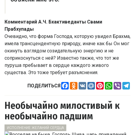
Комментарий А.Ч. Бхактиведанты Свами
Прабхупады
Очевидно, что форма Господа, которую увидел Брахма,
имела трансцендентную природу, иначе как бы Он мог
окинуть взглядом созидательную энергию и не
соприкоснуться с ней? Известно также, что тот же
пуруша пребывает в сердце каждого живого
существа. Это тоже требует разъяснения.
Facebook
Odnoklassniki
VK
Mail.Ru
Pinterest
WhatsApp
Viber
Te
ПОДЕЛИТЬСЯ
Необычайно милостивый к
необычайно падшим
ИСПОЛНЕНИЕ ЖЕЛАНИЙ СЕРДЦА