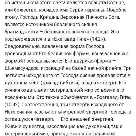
но источником этого света является планета Солнце,
или божество, носящее имя Сурьи-нараяны. Подобно
этому, Господь Кришна, Верховная Личность Бога,
является источником безличного сияния
брахмаджьоти — безличного аспекта Господа. Это
подтверждается и в «Бхагавад-Гите» (14.27).
Следовательно, вселенская форма Господа
производна от Его безличной формы, изначальной же
формой Господа является Его двурукая форма —
Шьямасундара, играющий на Своей вечной флейте. Три
четверти исходящего от Господа сияния проявляются в
духовном небе (трипад-вибхути), а одна четверть Его
сияния охватывает материальный мир со всеми его
вселенными. Это также объясняется в «Бхагавад-Гите»
(10.42). Соответственно, три четверти исходящего от
Него сияния называют внутренней энергией Господа, а
оставшуюся четверть — Его внешней энергией.
Живые существа, населяющие как духовный, так и
материальный мир, принадлежат к пограничной