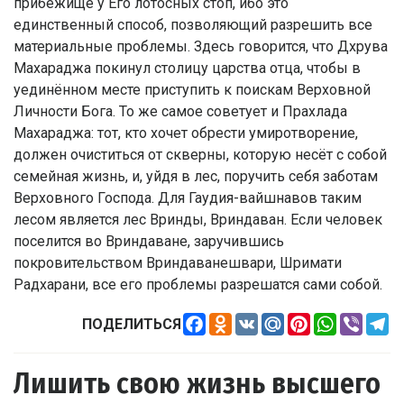
прибежище у Его лотосных стоп, ибо это
единственный способ, позволяющий разрешить все
материальные проблемы. Здесь говорится, что Дхрува
Махараджа покинул столицу царства отца, чтобы в
уединённом месте приступить к поискам Верховной
Личности Бога. То же самое советует и Прахлада
Махараджа: тот, кто хочет обрести умиротворение,
должен очиститься от скверны, которую несёт с собой
семейная жизнь, и, уйдя в лес, поручить себя заботам
Верховного Господа. Для Гаудия-вайшнавов таким
лесом является лес Вринды, Вриндаван. Если человек
поселится во Вриндаване, заручившись
покровительством Вриндаванешвари, Шримати
Радхарани, все его проблемы разрешатся сами собой.
Facebook
Odnoklassniki
VK
Mail.Ru
Pinterest
WhatsApp
Viber
Te
ПОДЕЛИТЬСЯ
Лишить свою жизнь высшего