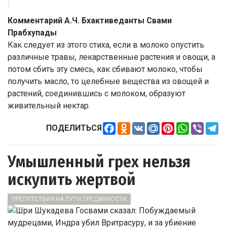
Комментарий А.Ч. Бхактиведанты Свами
Прабхупады
Как следует из этого стиха, если в молоко опустить
различные травы, лекарственные растения и овощи, а
потом сбить эту смесь, как сбивают молоко, чтобы
получить масло, то целебные вещества из овощей и
растений, соединившись с молоком, образуют
живительный нектар.
Facebook
Odnoklassniki
VK
Mail.Ru
Pinterest
WhatsApp
Viber
Te
ПОДЕЛИТЬСЯ
Умышленный грех нельзя
искупить жертвой
ПРЕПЯТСТВИЯ НА ПУТИ ПРЕДАННОСТИ