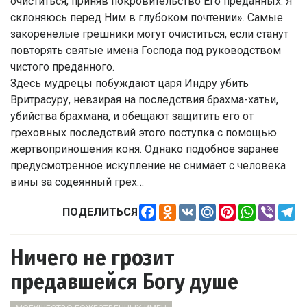
очиститься, приняв покровительство Его преданных. Я
склоняюсь перед Ним в глубоком почтении». Самые
закоренелые грешники могут очиститься, если станут
повторять святые имена Господа под руководством
чистого преданного.
Здесь мудрецы побуждают царя Индру убить
Вритрасуру, невзирая на последствия брахма-хатьи,
убийства брахмана, и обещают защитить его от
греховных последствий этого поступка с помощью
жертвоприношения коня. Однако подобное заранее
предусмотренное искупление не снимает с человека
вины за содеянный грех…
Facebook
Odnoklassniki
VK
Mail.Ru
Pinterest
WhatsApp
Viber
Te
ПОДЕЛИТЬСЯ
Ничего не грозит
предавшейся Богу душе