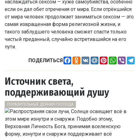
наслаждаться сексом — хуже самоубийства, особенно
если он дал обет отречения от мира. Если отрёкшийся
от мира человек продолжает заниматься сексом — это
самая извращенная форма религиозной жизни, и
такого заблудшего человека сможет спасти только
чистый преданный, случайно встретившийся на его
пути.
Facebook
Odnoklassniki
VK
Mail.Ru
Pinterest
WhatsApp
Viber
Te
ПОДЕЛИТЬСЯ
Источник света,
поддерживающий душу
ПОРАЗИТЕЛЬНЫЕ ДЕЯНИЯ ГОСПОДА