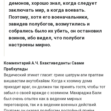
демонов, хорошо знал, когда следует
заключать мир, а когда воевать.
Поэтому, хотя его военачальники,
завидев полубогов, возмутились и
собрались было их убить, он остановил
воинов, ибо видел, что полубоги
настроены мирно.
Комментарий А.Ч. Бхактиведанты Свами
Прабхупады
Ведический этикет гласит: грихе шатрум апи праптам
вишвастам акутобхайам. Когда к хозяину дома
приходит враг, он должен так принять гостя, чтобы тот
забыл о своей вражде с хозяином. Махараджа Бали
был очень опытен как в ведении мирных
переговоров, так и в ведении военных действий.
Поэтому он оказал полубогам достойный приём,