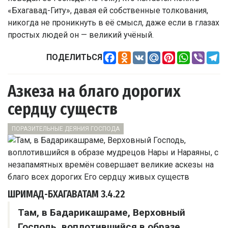
«Бхагавад-Гиту», давая ей собственные толкования,
никогда не проникнуть в её смысл, даже если в глазах
простых людей он — великий учёный.
Facebook
Odnoklassniki
VK
Mail.Ru
Pinterest
WhatsApp
Viber
Te
ПОДЕЛИТЬСЯ
Азкеза на благо дорогих
сердцу существ
ПОРАЗИТЕЛЬНЫЕ ДЕЯНИЯ ГОСПОДА
ШРИМАД-БХАГАВАТАМ
3.4.22
Там, в Бадарикашраме, Верховный
Господь, воплотившийся в образе