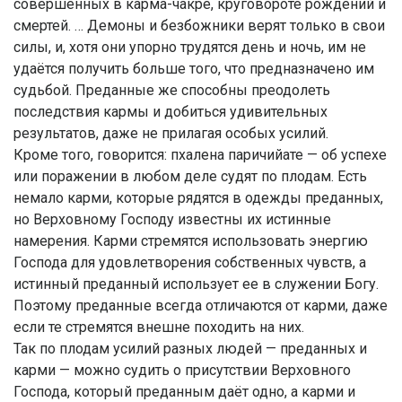
совершённых в карма-чакре, круговороте рождений и
смертей. … Демоны и безбожники верят только в свои
силы, и, хотя они упорно трудятся день и ночь, им не
удаётся получить больше того, что предназначено им
судьбой. Преданные же способны преодолеть
последствия кармы и добиться удивительных
результатов, даже не прилагая особых усилий.
Кроме того, говорится: пхалена паричийате — об успехе
или поражении в любом деле судят по плодам. Есть
немало карми, которые рядятся в одежды преданных,
но Верховному Господу известны их истинные
намерения. Карми стремятся использовать энергию
Господа для удовлетворения собственных чувств, а
истинный преданный использует ее в служении Богу.
Поэтому преданные всегда отличаются от карми, даже
если те стремятся внешне походить на них.
Так по плодам усилий разных людей — преданных и
карми — можно судить о присутствии Верховного
Господа, который преданным даёт одно, а карми и