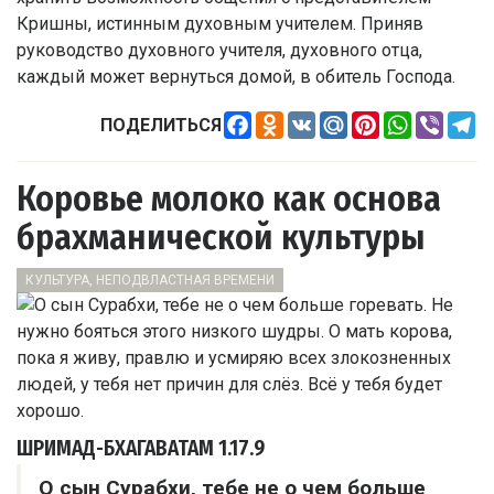
Кришны, истинным духовным учителем. Приняв
руководство духовного учителя, духовного отца,
каждый может вернуться домой, в обитель Господа.
Facebook
Odnoklassniki
VK
Mail.Ru
Pinterest
WhatsApp
Viber
Te
ПОДЕЛИТЬСЯ
Коровье молоко как основа
брахманической культуры
КУЛЬТУРА, НЕПОДВЛАСТНАЯ ВРЕМЕНИ
ШРИМАД-БХАГАВАТАМ
1.17.9
О сын Сурабхи, тебе не о чем больше