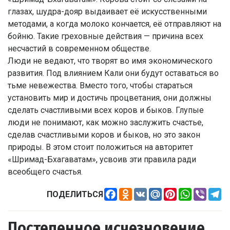
глазах, шудра-дояр выдаивает её искусственными
методами, а когда молоко кончается, её отправляют на
бойню. Такие греховные действия — причина всех
несчастий в современном обществе.
Люди не ведают, что творят во имя экономического
развития. Под влиянием Кали они будут оставаться во
тьме невежества. Вместо того, чтобы стараться
установить мир и достичь процветания, они должны
сделать счастливыми всех коров и быков. Глупые
люди не понимают, как можно заслужить счастье,
сделав счастливыми коров и быков, но это закон
природы. В этом стоит положиться на авторитет
«Шримад-Бхагаватам», усвоив эти правила ради
всеобщего счастья.
Facebook
Odnoklassniki
VK
Mail.Ru
Pinterest
WhatsApp
Viber
Te
ПОДЕЛИТЬСЯ
Постепенное исчезновение