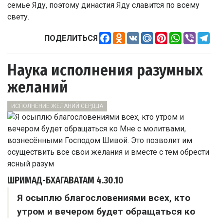
семье Яду, поэтому династия Яду славится по всему
свету.
Facebook
Odnoklassniki
VK
Mail.Ru
Pinterest
WhatsApp
Viber
Te
ПОДЕЛИТЬСЯ
Наука исполнения разумных
желаний
ИСПОЛНЕНИЕ ЖЕЛАНИЙ СЕРДЦА
ШРИМАД-БХАГАВАТАМ
4.30.10
Я осыплю благословениями всех, кто
утром и вечером будет обращаться ко