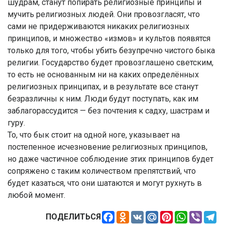
шудрам, станут попирать религиозные принципы и
мучить религиозных людей. Они провозгласят, что
сами не придерживаются никаких религиозных
принципов, и множество «измов» и культов появятся
только для того, чтобы убить безупречно чистого быка
религии. Государство будет провозглашено светским,
то есть не основанным ни на каких определённых
религиозных принципах, и в результате все станут
безразличны к ним. Люди будут поступать, как им
заблагорассудится — без почтения к садху, шастрам и
гуру.
То, что бык стоит на одной ноге, указывает на
постепенное исчезновение религиозных принципов,
но даже частичное соблюдение этих принципов будет
сопряжено с таким количеством препятствий, что
будет казаться, что они шатаются и могут рухнуть в
любой момент.
Facebook
Odnoklassniki
VK
Mail.Ru
Pinterest
WhatsApp
Viber
Te
ПОДЕЛИТЬСЯ