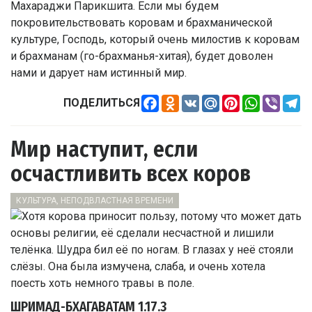
Махараджи Парикшита. Если мы будем
покровительствовать коровам и брахманической
культуре, Господь, который очень милостив к коровам
и брахманам (го-брахманья-хитая), будет доволен
нами и дарует нам истинный мир.
Facebook
Odnoklassniki
VK
Mail.Ru
Pinterest
WhatsApp
Viber
Te
ПОДЕЛИТЬСЯ
Мир наступит, если
осчастливить всех коров
КУЛЬТУРА, НЕПОДВЛАСТНАЯ ВРЕМЕНИ
ШРИМАД-БХАГАВАТАМ
1.17.3