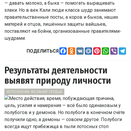
— давать молоко, а быка — помогать выращивать
злаки. Но в век Кали люди класса шудр занимают
правительственные посты, а коров и быков, наших
матерей и отцов, лишённых защиты вайшьев,
поставляют на бойни, организованные правителями-
шудрами.
Facebook
Odnoklassniki
VK
Mail.Ru
Pinterest
WhatsApp
Viber
Te
ПОДЕЛИТЬСЯ
Результаты деятельности
выявят природу личности
ИСПОЛНЕНИЕ ЖЕЛАНИЙ СЕРДЦА