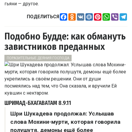
гьяни — другое.
Facebook
Odnoklassniki
VK
Mail.Ru
Pinterest
WhatsApp
Viber
Te
ПОДЕЛИТЬСЯ
Подобно Будде: как обмануть
завистников преданных
ПОРАЗИТЕЛЬНЫЕ ДЕЯНИЯ ГОСПОДА
ШРИМАД-БХАГАВАТАМ
8.9.11
Шри Шукадева продолжал: Услышав
слова Мохини-мурти, которая говорила
полушутя, демоны ещё более