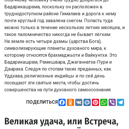
Бадарикашрама, поскольку он расположен в
труднодоступном районе Гималаев и дорога к нему
почти круглый год завалена снегом. Попасть туда
можно только в течение нескольких летних месяцев, и
такое паломничество никогда не бывает лёгким.
На земле есть четыре дхамы (царства Бога),
символизирующие планеты духовного мира, к
которому относятся брахмаджьоти и Вайкунтхи. Это
Бадарикашрам, Рамешвара, Джаганнатха-Пури и
Дварака. Следуя по стопам таких преданных, как
Уддхава, религиозные индийцы и по сей день
посещают эти святые места, чтобы достичь
совершенства на пути духовного самоосознания.
Facebook
Odnoklassniki
VK
Mail.Ru
Pinterest
WhatsApp
Viber
Te
ПОДЕЛИТЬСЯ
Великая удача, или Встреча,