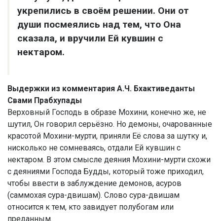
укрепились в своём решении. Они от
души посмеялись над тем, что Она
сказала, и вручили Ей кувшин с
нектаром.
Выдержки из комментария А.Ч. Бхактиведанты
Свами Прабхупады
Верховный Господь в образе Мохини, конечно же, не
шутил, Он говорил серьёзно. Но демоны, очарованные
красотой Мохини-мурти, приняли Её слова за шутку и,
нисколько не сомневаясь, отдали Ей кувшин с
нектаром. В этом смысле деяния Мохини-мурти схожи
с деяниями Господа Будды, который тоже приходил,
чтобы ввести в заблуждение демонов, асуров
(саммохая сура-двишам). Слово сура-двишам
относится к тем, кто завидует полубогам или
преданным.