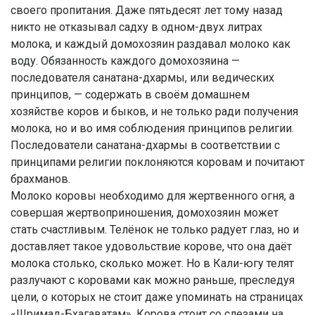
своего пропитания. Даже пятьдесят лет тому назад
никто не отказывал садху в одном-двух литрах
молока, и каждый домохозяин раздавал молоко как
воду. Обязанность каждого домохозяина —
последователя санатана-дхармы, или ведических
принципов, — содержать в своём домашнем
хозяйстве коров и быков, и не только ради получения
молока, но и во имя соблюдения принципов религии.
Последователи санатана-дхармы в соответствии с
принципами религии поклоняются коровам и почитают
брахманов.
Молоко коровы необходимо для жертвенного огня, а
совершая жертвоприношения, домохозяин может
стать счастливым. Телёнок не только радует глаз, но и
доставляет такое удовольствие корове, что она даёт
молока столько, сколько может. Но в Кали-югу телят
разлучают с коровами как можно раньше, преследуя
цели, о которых не стоит даже упоминать на страницах
«Шримад-Бхагаватам». Корова стоит со слезами на