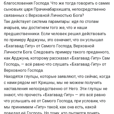
благословения Господа. Что же тогда говорить о самих
сыновьях царя Прачинабархишата, непосредственно
связанных с Верховной Личностью Бога?
Так действует система парампары: идя по стопам
ачарьев, мы достигнем того же, что и наши
предшественники. Если человек решил действовать
по примеру Арджуны, это означает, что он услышал
«Бхагавад-Гиту» от Самого Господа, Верховной
Личности Бога. Следовать примеру такого преданного,
как Арджуна, которому рассказал «Бхагавад-Гиту» Сам
Господь, — всё равно что слушать «Бхагавад-Гиту» от
Верховного Господа.
Находятся глупцы, которые заявляют, что сейчас, когда
с нами рядом нет Кришны, мы не можем получить
наставления непосредственно от Него. Эти глупцы не
знают, что прочесть «Бхагавад-Гиту» — это всё равно
что услышать её от Самого Господа, при условии, что
мы принимаем «Гиту» такой, как она есть, какой
поведал её Господь. Но тому, кто пытается понять