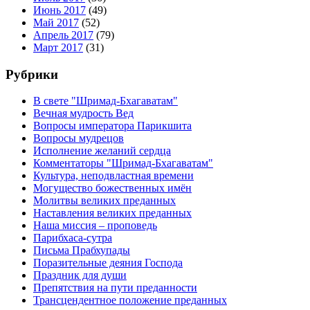
Июнь 2017
(49)
Май 2017
(52)
Апрель 2017
(79)
Март 2017
(31)
Рубрики
В свете "Шримад-Бхагаватам"
Вечная мудрость Вед
Вопросы императора Парикшита
Вопросы мудрецов
Исполнение желаний сердца
Комментаторы "Шримад-Бхагаватам"
Культура, неподвластная времени
Могущество божественных имён
Молитвы великих преданных
Наставления великих преданных
Наша миссия – проповедь
Парибхаса-сутра
Письма Прабхупады
Поразительные деяния Господа
Праздник для души
Препятствия на пути преданности
Трансцендентное положение преданных