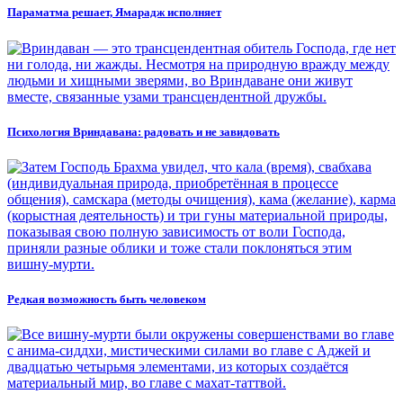
Параматма решает, Ямарадж исполняет
Психология Вриндавана: радовать и не завидовать
Редкая возможность быть человеком