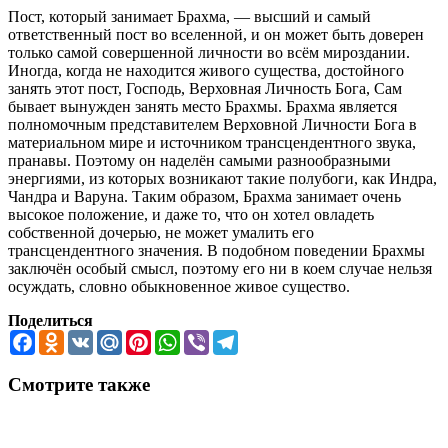
Пост, который занимает Брахма, — высший и самый
ответственный пост во вселенной, и он может быть доверен
только самой совершенной личности во всём мироздании.
Иногда, когда не находится живого существа, достойного
занять этот пост, Господь, Верховная Личность Бога, Сам
бывает вынужден занять место Брахмы. Брахма является
полномочным представителем Верховной Личности Бога в
материальном мире и источником трансцендентного звука,
пранавы. Поэтому он наделён самыми разнообразными
энергиями, из которых возникают такие полубоги, как Индра,
Чандра и Варуна. Таким образом, Брахма занимает очень
высокое положение, и даже то, что он хотел овладеть
собственной дочерью, не может умалить его
трансцендентного значения. В подобном поведении Брахмы
заключён особый смысл, поэтому его ни в коем случае нельзя
осуждать, словно обыкновенное живое существо.
Поделиться
Facebook
Odnoklassniki
VK
Mail.Ru
Pinterest
WhatsApp
Viber
Telegram
Смотрите также