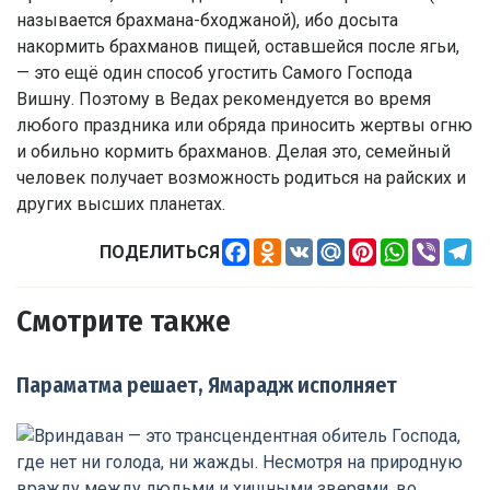
называется брахмана-бходжаной), ибо досыта
накормить брахманов пищей, оставшейся после ягьи,
— это ещё один способ угостить Самого Господа
Вишну. Поэтому в Ведах рекомендуется во время
любого праздника или обряда приносить жертвы огню
и обильно кормить брахманов. Делая это, семейный
человек получает возможность родиться на райских и
других высших планетах.
Facebook
Odnoklassniki
VK
Mail.Ru
Pinterest
WhatsApp
Viber
Te
ПОДЕЛИТЬСЯ
Смотрите также
Параматма решает, Ямарадж исполняет