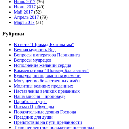
Июль 2017
(36)
Июнь 2017
(49)
Май 2017
(52)
Апрель 2017
(79)
Март 2017
(31)
Рубрики
В свете "Шримад-Бхагаватам"
Вечная мудрость Вед
Вопросы императора Парикшита
Вопросы мудрецов
Исполнение желаний сердца
Комментаторы "Шримад-Бхагаватам"
Культура, неподвластная времени
Могущество божественных имён
Молитвы великих преданных
Наставления великих преданных
Наша миссия – проповедь
Парибхаса-сутра
Письма Прабхупады
Поразительные деяния Господа
Праздник для души
Препятствия на пути преданности
Трансцендентное положение преданных