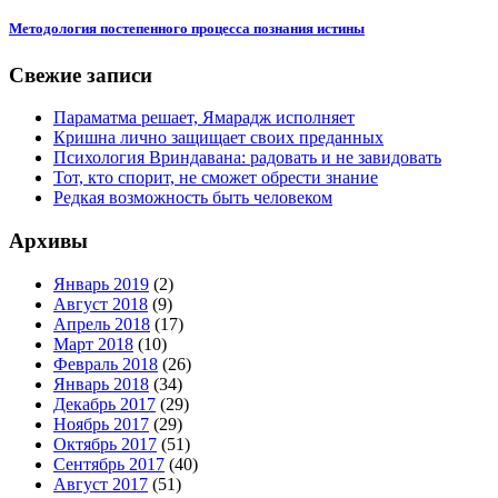
Методология постепенного процесса познания истины
Свежие записи
Параматма решает, Ямарадж исполняет
Кришна лично защищает своих преданных
Психология Вриндавана: радовать и не завидовать
Тот, кто спорит, не сможет обрести знание
Редкая возможность быть человеком
Архивы
Январь 2019
(2)
Август 2018
(9)
Апрель 2018
(17)
Март 2018
(10)
Февраль 2018
(26)
Январь 2018
(34)
Декабрь 2017
(29)
Ноябрь 2017
(29)
Октябрь 2017
(51)
Сентябрь 2017
(40)
Август 2017
(51)