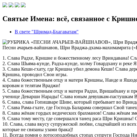
Святые Имена: всё, связанное с Кришно
В свете "Шримад-Бхагаватам"
Песни ачарьев-вайшнавов
, Шри Враджа-дхама-махимамрита (
1. Слава Радхе, Кришне и божественному лесу Вриндавана! С
2. Слава Шьяма-кунде, Радха-кунде, холму Говардхану и реке Я
3. Слава Кеши-гхату, где Кришна убил демона Кеши! Слава д
Кришна, проводил Свои игры.
4. Слава божественным отцу и матери Кришны, Нанде и Яшод
коровам и телятам Враджи!
5. Слава божественным отцу и матери Радхи, Вришабхану и п
ученице Деварши Нарады! Слава юным девушкам-пастушкам 
6. Слава, слава Гопишваре Шиве, который пребывает во Вринд
7. Слава Рама-гхате, где Господь Баларама совершал Свой тане
8. Слава жёнам гордых ведических брахманов! Слава жёнам зм
9. Слава тому месту, где совершался танец раса Шри Кришны! 
10. Слава, слава вкусу супружеской любви, сладчайшей из в
которые не связаны узами брака]!
11. Всегда помня о лотосоподобных стопах супруги Господа 