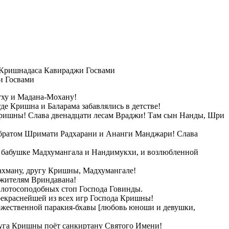
и Госвами
тху и Мадана-Мохану!
где Кришна и Баларама забавлялись в детстве!
 Кришны! Слава двенадцати лесам Враджи! Там сын Нанды, Шри
м братом Шримати Радхарани и Ананги Манджари! Слава
, бабушке Мадхумангала и Нандимукхи, и возлюбленной
рахману, другу Кришны, Мадхумангале!
м жителям Вриндавана!
 лотосоподобных стоп Господа Говинды.
прекраснейшей из всех игр Господа Кришны!
божественной паракия-бхавы [любовь юноши и девушки,
луга Кришны поёт санкиртану Святого Имени!