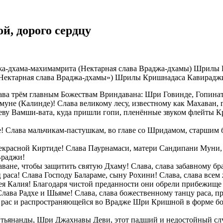
й, дорого сердцу
«Нектарная слава Враджа-дхамы») Шрилы Кришнадаса Кавирадж
лава трём главным Божествам Вриндавана: Шри Говинде, Гопина
муне (Калинде)! Слава великому лесу, известному как Махаван, 
ереву Вамши-вата, куда пришли гопи, пленённые звуком флейты
е! Слава мальчикам-пастушкам, во главе со Шридамом, старши
рекрасной Киртиде! Слава Паурнамаси, матери Сандипани Муни
Враджи!
аване, чтобы защитить святую Дхаму! Слава, слава забавному б
ц раса! Слава Господу Балараме, сыну Рохини! Слава, слава все
ея Калия! Благодаря чистой преданности они обрели прибежище
Слава Радхе и Шьяме! Слава, слава божественному танцу раса, 
сех рас и распространяющейся во Врадже Шри Кришной в форме 
Нитьянанды, Шри Джахнавы Деви, этот падший и недостойный с