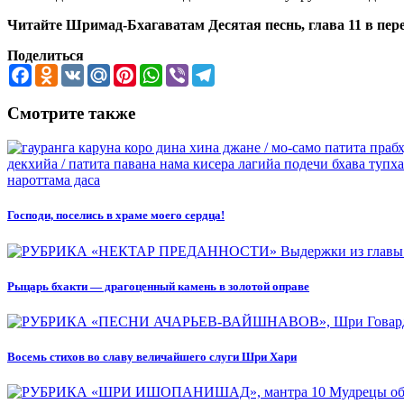
Читайте Шримад-Бхагаватам Десятая песнь, глава 11 в пе
Поделиться
Facebook
Odnoklassniki
VK
Mail.Ru
Pinterest
WhatsApp
Viber
Telegram
Смотрите также
Господи, поселись в храме моего сердца!
Рыцарь бхакти — драгоценный камень в золотой оправе
Восемь стихов во славу величайшего слуги Шри Хари