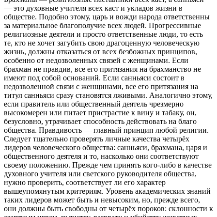
— это духовные учителя всех каст и укладов жизни в
обществе. Подобно этому, царь и вожди народа ответственны
за материальное благополучие всех людей. Прогрессивные
религиозные деятели и просто ответственные люди, то есть
те, кто не хочет загубить свою драгоценную человеческую
жизнь, должны отказаться от всех безбожных принципов,
особенно от недозволенных связей с женщинами. Если
брахман не правдив, все его притязания на брахманство не
имеют под собой оснований. Если санньяси состоит в
недозволенной связи с женщинами, все его притязания на
титул санньяси сразу становятся лживыми. Аналогично этому,
если правитель или общественный деятель чрезмерно
высокомерен или питает пристрастие к вину и табаку, он,
безусловно, утрачивает способность действовать на благо
общества. Правдивость — главный принцип любой религии.
Следует тщательно проверять личные качества четырёх
лидеров человеческого общества: санньяси, брахмана, царя и
общественного деятеля и то, насколько они соответствуют
своему положению. Прежде чем принять кого-либо в качестве
духовного учителя или светского руководителя общества,
нужно проверить, соответствует ли его характер
вышеупомянутым критериям. Уровень академических знаний
таких лидеров может быть и невысоким, но, прежде всего,
они должны быть свободны от четырёх пороков: склонности к