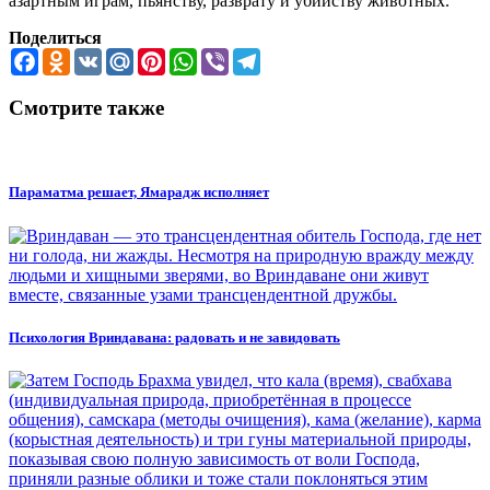
азартным играм, пьянству, разврату и убийству животных.
Поделиться
Facebook
Odnoklassniki
VK
Mail.Ru
Pinterest
WhatsApp
Viber
Telegram
Смотрите также
Параматма решает, Ямарадж исполняет
Психология Вриндавана: радовать и не завидовать