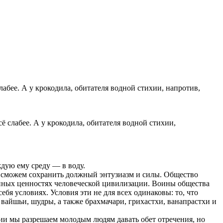
сё слабее. А у крокодила, обитателя водной стихии,
ждую ему среду — в воду.
е сможем сохранить должный энтузиазм и силы. Общество
инных ценностях человеческой цивилизации. Воины общества
бя условиях. Условия эти не для всех одинаковы: то, что
вайшьи, шудры, а также брахмачари, грихастхи, ванапрастхи и
ии мы разрешаем молодым людям давать обет отречения, но