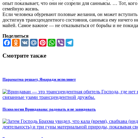
опыт показывает, что они не созрели для санньясы. … Тот, ко
семейную жизнь.
Если человека обуревают половые желания, он может вступить 
достигнув трансцендентного состояния, санньяса ему ничего не
майей. Самое важное — не отказываться от борьбы и не покида
Поделиться
Facebook
Odnoklassniki
VK
Mail.Ru
Pinterest
WhatsApp
Viber
Telegram
Смотрите также
Параматма решает, Ямарадж исполняет
Психология Вриндавана: радовать и не завидовать