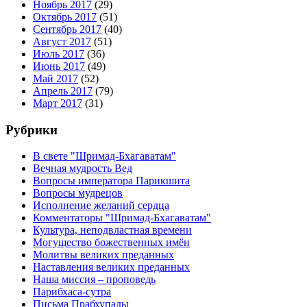
Ноябрь 2017
(29)
Октябрь 2017
(51)
Сентябрь 2017
(40)
Август 2017
(51)
Июль 2017
(36)
Июнь 2017
(49)
Май 2017
(52)
Апрель 2017
(79)
Март 2017
(31)
Рубрики
В свете "Шримад-Бхагаватам"
Вечная мудрость Вед
Вопросы императора Парикшита
Вопросы мудрецов
Исполнение желаний сердца
Комментаторы "Шримад-Бхагаватам"
Культура, неподвластная времени
Могущество божественных имён
Молитвы великих преданных
Наставления великих преданных
Наша миссия – проповедь
Парибхаса-сутра
Письма Прабхупады