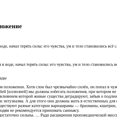
оложение
 в воде, начал терять силы: его чувства, ум и тело становились в
пады
ом положении. Хотя слон был чрезвычайно силён, он попал в чу
айей [иллюзией] мы должны избегать положения, при котором н
д влиянием которой живые существа деградируют, забыв о подл
энтузиазма. А для этого они должны жить в естественных для се
существуют разные категории варнашрамы — брахманы, кшатрии, 
людям не рекомендуется принимать санньясу.
едостаточно сильны. … Ради расширения проповеднической мисс