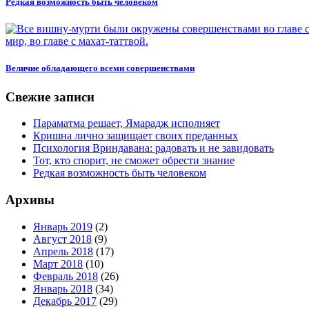
Редкая возможность быть человеком
Величие обладающего всеми совершенствами
Свежие записи
Параматма решает, Ямарадж исполняет
Кришна лично защищает своих преданных
Психология Вриндавана: радовать и не завидовать
Тот, кто спорит, не сможет обрести знание
Редкая возможность быть человеком
Архивы
Январь 2019
(2)
Август 2018
(9)
Апрель 2018
(17)
Март 2018
(10)
Февраль 2018
(26)
Январь 2018
(34)
Декабрь 2017
(29)