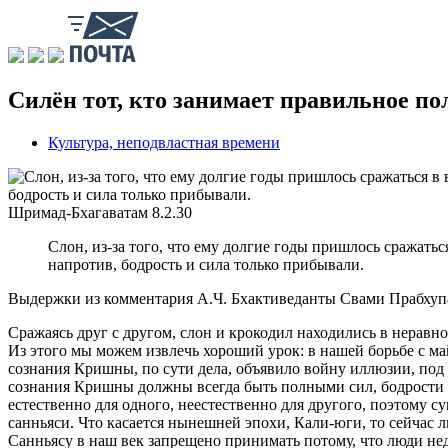
Силён тот, кто занимает правильное п
Культура, неподвластная времени
Шримад-Бхагаватам
8.2.30
Слон, из-за того, что ему долгие годы пришлось сражаться
напротив, бодрость и сила только прибывали.
Выдержки из комментария А.Ч. Бхактиведанты Свами Прабху
Сражаясь друг с другом, слон и крокодил находились в неравн
Из этого мы можем извлечь хороший урок: в нашей борьбе с м
сознания Кришны, по сути дела, объявило войну иллюзии, по
сознания Кришны должны всегда быть полными сил, бодрости и 
естественно для одного, неестественно для другого, поэтому 
санньяси. Что касается нынешней эпохи, Кали-юги, то сейчас 
Санньясу в наш век запрещено принимать потому, что люди н