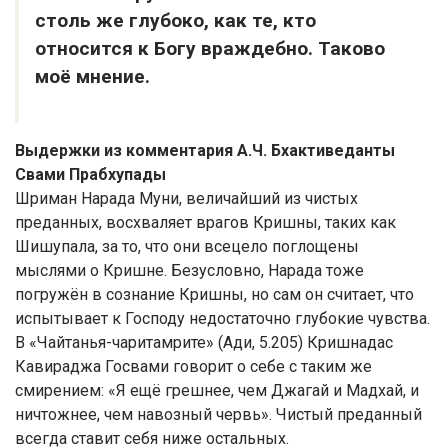
столь же глубоко, как те, кто
относится к Богу враждебно. Таково
моё мнение.
Выдержки из комментария А.Ч. Бхактиведанты
Свами Прабхупады
Шриман Нарада Муни, величайший из чистых
преданных, восхваляет врагов Кришны, таких как
Шишупала, за то, что они всецело поглощены
мыслями о Кришне. Безусловно, Нарада тоже
погружён в сознание Кришны, но сам он считает, что
испытывает к Господу недостаточно глубокие чувства.
В «Чайтанья-чаритамрите» (Ади, 5.205) Кришнадас
Кавираджа Госвами говорит о себе с таким же
смирением: «Я ещё грешнее, чем Джагай и Мадхай, и
ничтожнее, чем навозный червь». Чистый преданный
всегда ставит себя ниже остальных.