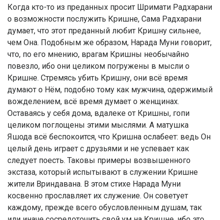
Когда кто-то из преданных просит Шримати Радхарани
о возможности послужить Кришне, Сама Радхарани
думает, что этот преданный любит Кришну сильнее,
чем Она. Подобным же образом, Нарада Муни говорит,
что, по его мнению, врагам Кришны необычайно
повезло, ибо они целиком погружены в мысли о
Кришне. Стремясь убить Кришну, они всё время
думают о Нём, подобно тому как мужчина, одержимый
вожделением, всё время думает о женщинах.
Оставаясь у себя дома, вдалеке от Кришны, гопи
целиком поглощены этими мыслями. А матушка
Яшода всё беспокоится, что Кришна ослабеет: ведь Он
целый день играет с друзьями и не успевает как
следует поесть. Таковы примеры возвышенного
экстаза, который испытывают в служении Кришне
жители Вриндавана. В этом стихе Нарада Муни
косвенно прославляет их служение. Он советует
каждому, прежде всего обусловленным душам, так
или иначе сосредоточить свой ум на Кришне, ибо это