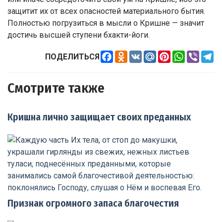
защитит их от всех опасностей материального бытия.
Полностью погрузиться в мысли о Кришне — значит
достичь высшей ступени бхакти-йоги.
Facebook
Odnoklassniki
VK
Mail.Ru
Pinterest
WhatsApp
Viber
Te
ПОДЕЛИТЬСЯ
Смотрите также
Кришна лично защищает своих преданных
Признак огромного запаса благочестия