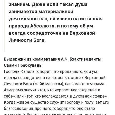
знанием. Даже если такая душа
занимается материальной
деятельностью, ей известна истинная
природа Абсолюта, и потому её ум
всегда сосредоточен на Верховной
Личности Бога.
Выдержки из комментария А.Ч. Бхактиведанты
Свами Прабхупады
Господь Капила говорит, что преданного, чей ум
всегда сосредоточен на лотосных стопах Верховной
Личности Бога (майи манасам), называют атмарама…
Атмарама значит «тот, кто черпает наслаждение в
себе», или «тот, кто наслаждается в духовной сфере».
Когда живое существо служит Господу и получает Его
благословения, про него говорят, что оно стало
атмарамой. Уровня атмарамы может достичь только