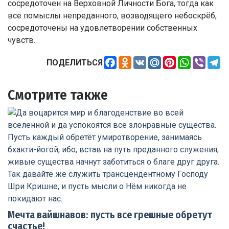
сосредоточен на Верховной Личности Бога, тогда как
все помыслы непреданного, возводящего небоскрёб,
сосредоточены на удовлетворении собственных
чувств.
Facebook
Odnoklassniki
VK
Mail.Ru
Pinterest
WhatsApp
Viber
Te
ПОДЕЛИТЬСЯ
Смотрите также
Мечта вайшнавов: пусть все грешные обретут
счастье!