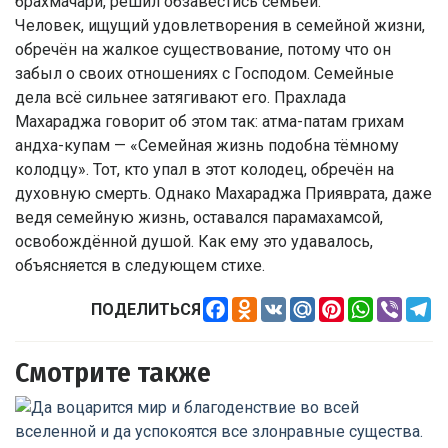
брахмачари, решил обзавестись семьёй.
Человек, ищущий удовлетворения в семейной жизни,
обречён на жалкое существование, потому что он
забыл о своих отношениях с Господом. Семейные
дела всё сильнее затягивают его. Прахлада
Махараджа говорит об этом так: атма-патам грихам
андха-купам — «Семейная жизнь подобна тёмному
колодцу». Тот, кто упал в этот колодец, обречён на
духовную смерть. Однако Махараджа Прияврата, даже
ведя семейную жизнь, оставался парамахамсой,
освобождённой душой. Как ему это удавалось,
объясняется в следующем стихе.
Facebook
Odnoklassniki
VK
Mail.Ru
Pinterest
WhatsApp
Viber
Te
ПОДЕЛИТЬСЯ
Смотрите также