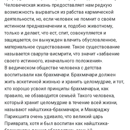
Человеческая жизнь предоставляет нам редкую
возможность вырваться из рабства кармической
деятельности, но, если человек не помнит о своём
истинном предназначении и, подобно животному,
только и делает, что ест, спит, совокупляется и
защищается, он вынужден влачить обусловленное,
материальное существование. Такое существование
называется сварупа-висмрити, что значит «забвение
своего истинного, изначального положения».
В ведическом обществе человека с детства
воспитывали как брахмачари. Брахмачари должен
жить аскетичной жизнью и хранить целомудрие, и тот,
кто хорошо усвоил принципы брахмачарьи, как
правило, не обзаводится семьёй. Такого человека,
который хранит целомудрие в течение всей жизни,
называют найштхика-брахмачари, и Махараджу
Парикшита очень удивило, что великий царь
Прияврата, хотя и был воспитан как найштхика-