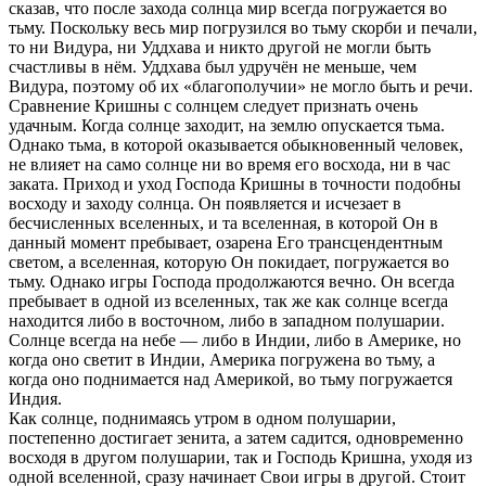
сказав, что после захода солнца мир всегда погружается во
тьму. Поскольку весь мир погрузился во тьму скорби и печали,
то ни Видура, ни Уддхава и никто другой не могли быть
счастливы в нём. Уддхава был удручён не меньше, чем
Видура, поэтому об их «благополучии» не могло быть и речи.
Сравнение Кришны с солнцем следует признать очень
удачным. Когда солнце заходит, на землю опускается тьма.
Однако тьма, в которой оказывается обыкновенный человек,
не влияет на само солнце ни во время его восхода, ни в час
заката. Приход и уход Господа Кришны в точности подобны
восходу и заходу солнца. Он появляется и исчезает в
бесчисленных вселенных, и та вселенная, в которой Он в
данный момент пребывает, озарена Его трансцендентным
светом, а вселенная, которую Он покидает, погружается во
тьму. Однако игры Господа продолжаются вечно. Он всегда
пребывает в одной из вселенных, так же как солнце всегда
находится либо в восточном, либо в западном полушарии.
Солнце всегда на небе — либо в Индии, либо в Америке, но
когда оно светит в Индии, Америка погружена во тьму, а
когда оно поднимается над Америкой, во тьму погружается
Индия.
Как солнце, поднимаясь утром в одном полушарии,
постепенно достигает зенита, а затем садится, одновременно
восходя в другом полушарии, так и Господь Кришна, уходя из
одной вселенной, сразу начинает Свои игры в другой. Стоит