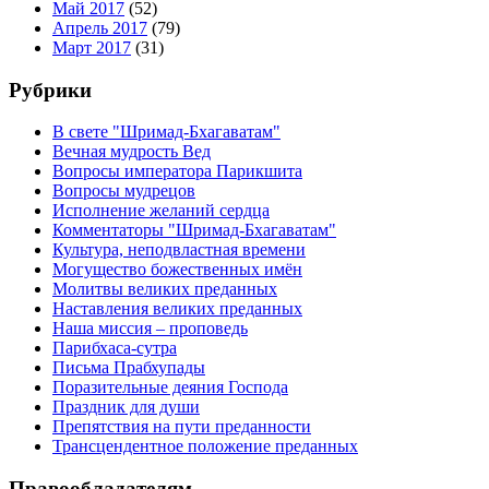
Май 2017
(52)
Апрель 2017
(79)
Март 2017
(31)
Рубрики
В свете "Шримад-Бхагаватам"
Вечная мудрость Вед
Вопросы императора Парикшита
Вопросы мудрецов
Исполнение желаний сердца
Комментаторы "Шримад-Бхагаватам"
Культура, неподвластная времени
Могущество божественных имён
Молитвы великих преданных
Наставления великих преданных
Наша миссия – проповедь
Парибхаса-сутра
Письма Прабхупады
Поразительные деяния Господа
Праздник для души
Препятствия на пути преданности
Трансцендентное положение преданных
Правообладателям