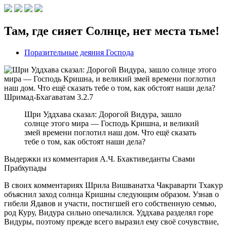
Там, где сияет Солнце, нет места тьме!
Поразительные деяния Господа
Шримад-Бхагаватам
3.2.7
Шри Уддхава сказал: Дорогой Видура, зашло
солнце этого мира — Господь Кришна, и великий
змей времени поглотил наш дом. Что ещё сказать
тебе о том, как обстоят наши дела?
Выдержки из комментария А.Ч. Бхактиведанты Свами
Прабхупады
В своих комментариях Шрила Вишванатха Чакраварти Тхакур
объяснил заход солнца Кришны следующим образом. Узнав о
гибели Ядавов и участи, постигшей его собственную семью,
род Куру, Видура сильно опечалился. Уддхава разделял горе
Видуры, поэтому прежде всего выразил ему своё сочувствие,