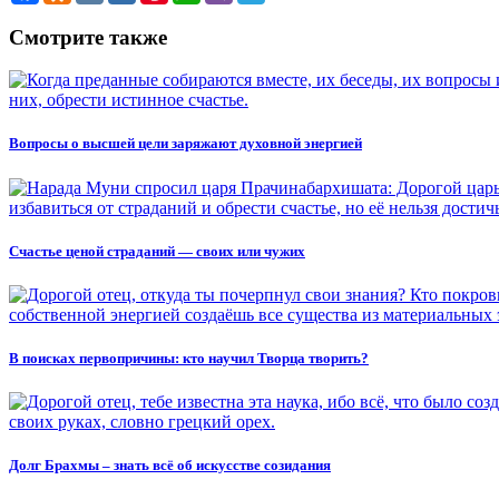
Смотрите также
Вопросы о высшей цели заряжают духовной энергией
Счастье ценой страданий — своих или чужих
В поисках первопричины: кто научил Творца творить?
Долг Брахмы – знать всё об искусстве созидания