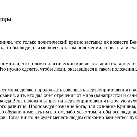
рецы
помнили, что только политический кризис заставил их возвести 
Что нужно сделать, чтобы люди, оказавшиеся в таком положении,
йся от мира, должен продолжать совершать жертвоприношения и 
ния, а те, кто дал обет отречения от мира (ванапрастхи и санн
когда Вена наложил запрет на жертвоприношения и другую духов
го развития. Проповедуя сознание Бога, или сознание Кришны, 
 обязано помогать им в этом, заботясь о том, чтобы все люди 
ков. Тогда ничто не будет мешать людям спокойно заниматься д