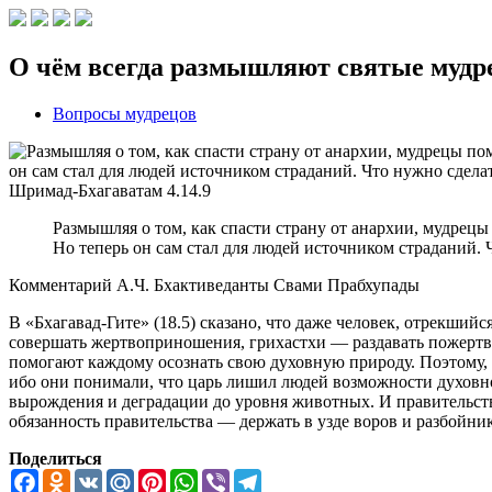
О чём всегда размышляют святые муд
Вопросы мудрецов
Шримад-Бхагаватам
4.14.9
Размышляя о том, как спасти страну от анархии, мудрецы 
Но теперь он сам стал для людей источником страданий. 
Комментарий А.Ч. Бхактиведанты Свами Прабхупады
В «Бхагавад-Гите» (18.5) сказано, что даже человек, отрекши
совершать жертвоприношения, грихастхи — раздавать пожертвова
помогают каждому осознать свою духовную природу. Поэтому, 
ибо они понимали, что царь лишил людей возможности духовно
вырождения и деградации до уровня животных. И правительство
обязанность правительства — держать в узде воров и разбойни
Поделиться
Facebook
Odnoklassniki
VK
Mail.Ru
Pinterest
WhatsApp
Viber
Telegram