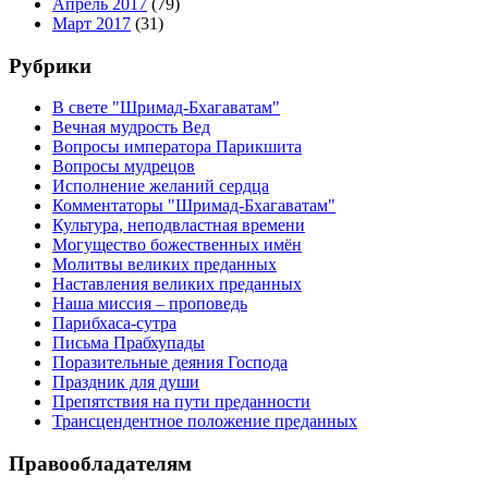
Апрель 2017
(79)
Март 2017
(31)
Рубрики
В свете "Шримад-Бхагаватам"
Вечная мудрость Вед
Вопросы императора Парикшита
Вопросы мудрецов
Исполнение желаний сердца
Комментаторы "Шримад-Бхагаватам"
Культура, неподвластная времени
Могущество божественных имён
Молитвы великих преданных
Наставления великих преданных
Наша миссия – проповедь
Парибхаса-сутра
Письма Прабхупады
Поразительные деяния Господа
Праздник для души
Препятствия на пути преданности
Трансцендентное положение преданных
Правообладателям