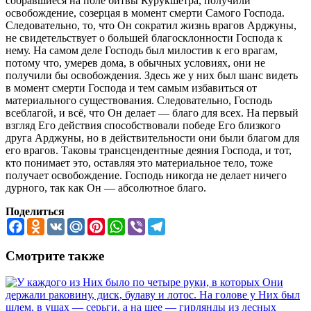
собравшиеся на поле битвы Курукшетра, получили
освобождение, созерцая в момент смерти Самого Господа.
Следовательно, то, что Он сократил жизнь врагов Арджуны,
не свидетельствует о большей благосклонности Господа к
нему. На самом деле Господь был милостив к его врагам,
потому что, умерев дома, в обычных условиях, они не
получили бы освобождения. Здесь же у них был шанс видеть
в момент смерти Господа и тем самым избавиться от
материального существования. Следовательно, Господь
всеблагой, и всё, что Он делает — благо для всех. На первый
взгляд Его действия способствовали победе Его близкого
друга Арджуны, но в действительности они были благом для
его врагов. Таковы трансцендентные деяния Господа, и тот,
кто понимает это, оставляя это материальное тело, тоже
получает освобождение. Господь никогда не делает ничего
дурного, так как Он — абсолютное благо.
Поделиться
Facebook
Odnoklassniki
VK
Mail.Ru
Pinterest
WhatsApp
Viber
Telegram
Смотрите также