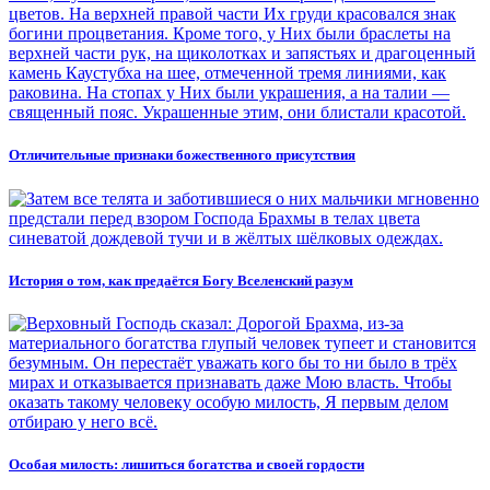
Отличительные признаки божественного присутствия
История о том, как предаётся Богу Вселенский разум
Особая милость: лишиться богатства и своей гордости