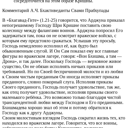
сосредоточится на этом образе Кришны.
Комментарий А.Ч. Бхактиведанты Свами Прабхупады
В «Бхагавад-Гите» (1.21-25) говорится, что Арджуна приказал
непогрешимому Господу Шри Кришне поставить свою
колесницу между фалангами воинов. Арджуна попросил Его
задержаться там, пока он не осмотрит вражеское войско, с
которым ему предстояло сражаться. Услышав эту просьбу,
Господь немедленно исполнил её, как будто был
обыкновенным слугой. И Он Сам показал ему все главные
фигуры во вражеском лагере, говоря: «Вон Бхишма, а там —
Дрона», и так далее. Поскольку Господь — верховное живое
существо, Он не обязан исполнять ничьих приказов или
требований. Но по Своей беспричинной милости и из любви
к Своим чистым преданным Он иногда исполняет приказы
преданного, словно покорный слуга. Исполняя приказы
Своего преданного, Господь получает удовольствие, так же,
как отец получает удовольствие, исполняя приказы своего
маленького ребёнка. Это возможно только благодаря чистой
трансцендентной любви между Господом и Его преданными.
Бхишмадева хорошо знал об этом и потому обратился к
Господу как к другу Арджуны.
Своим милостивым взглядом Господь сократил жизнь тех, кто
находился во вражеском лагере. Говорится, что все воины,