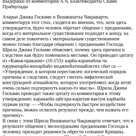
Выдержки из комментария А.Ч. Бхактиведанты Свами
Прабхупады
Ачарьи Джива Госвами и Вишванатха Чакраварти,
комментируя этот стих, сходятся во мнении, что, хотя здесь
утверждается, будто человек обретает общение с преданными,
когда его материальное существование подходит к концу, на
самом деле покончить с материальным существованием
можно только благодаря общению с преданными Господа.
Шрила Джива Госвами объясняет, почему здесь причина и
следствие как будто поменялись местами. Он приводит цитату
из «Кавья-пракаши» (10.153): карйа-каранайош ча
паурвапарйа-випарйайо виджнейатишайоктих сйат са —
«Утверждение, в котором переставлен логический порядок
причины и следствия, следует считать эмфатической
конструкцией атишайокти, которую употребляют, когда хотят
очень сильно подчеркнуть какую-то мысль». Шрила Джива
Госвами приводит также цитату из комментария к этому
утверждению: каранаейа шйгхра-каритам вактум карйаейа
пурвам уктау — «Чтобы подчеркнуть быстрое воздействие
причины, можно огласить результат прежде, чем назвать его
причину».
В связи с этим Шрила Вишванатха Чакраварти отмечает, что в
результате общения с милосердными преданными Господа к
человеку приходит решимость обрести сознание Кришны.