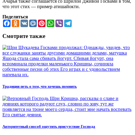
Ачарья также соглашается со Шрилой Дживой Госвами в том,
что этот стих — пример атишайокти.
Поделиться
Facebook
Odnoklassniki
VK
Mail.Ru
Pinterest
WhatsApp
Viber
Telegram
Смотрите также
Традиция петь о том, что хочешь помнить
Авторитетный способ ощутить присутствие Господа