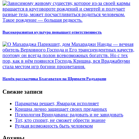
Высокоразвитая культура повышает ответственность
Намёк рассказчика Бхагаватам на Шримати Радхарани
Свежие записи
Параматма решает, Ямарадж исполняет
Кришна лично защищает своих преданных
Психология Вриндавана: радовать и не завидовать
Тот, кто спорит, не сможет обрести знание
Редкая возможность быть человеком
Архивы