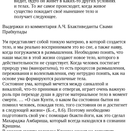
видит, будто он живёт в каких-то других условиях
и телах. То же самое происходит, когда живое
существо покидает своё нынешнее тело и
получает следующее.
Выдержки из комментария А.Ч. Бхактиведанты Свами
Прабхупады
Ум представляет собой тонкую материю, в которой создается
тело, и мы реально воспринимаем это во сне, а также наяву,
когда погружаемся в размышления. Необходимо понять, что
наши мысли в этой жизни создают новое тело, которого в
действительности не существует. Когда человек постигает
природу ума (маноратхена), то есть процессов размышления,
переживания и волеизъявления, ему нетрудно понять, как на
основе ума формируются различные тела.
Состояние ума, который мечется между санкалпой и
викалпой, что-то принимая и отвергая, играет очень важную
роль при переходе души в другое материальное тело в момент
смерти. … «О сын Кунти, о каком бы состоянии бытия ни
помнил человек, покидая тело, того состояния он и достигнет
в следующей жизни» (Б.-г., 8.6). Поэтому необходимо
подготовить свой ум с помощью бхакти-йоги, как это сделал
Махараджа Амбариша, который всегда находился в сознании
Кришны.