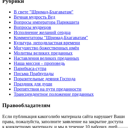
Рубрики
В свете "Шримад-Бхагаватам"
Вечная мудрость Вед
Вопросы императора Парикшита
Вопросы мудрецов
Исполнение желаний сердца
Комментаторы "Шримад-Бхагаватам"
Культура, неподвластная времени
Могущество божественных имён
Молитвы великих преданных
Наставления великих преданных
Наша миссия – проповедь
Парибхаса-сутра
Письма Прабхупады
Поразительные деяния Господа
Праздник для души
Препятствия на пути преданности
Трансцендентное положение преданных
Правообладателям
Если публикация какоголибо материала сайта нарушает Ваши
права, пожалуйста, заполните заявление на закрытие доступа
к конкретному материалу, и мы в течение 10 рабочих дней