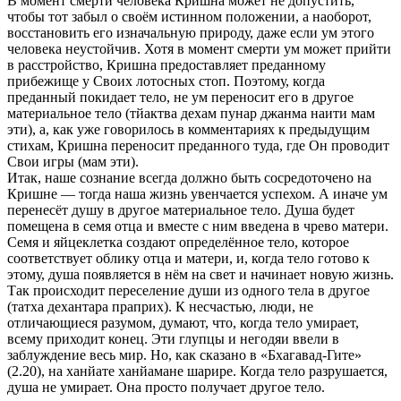
В момент смерти человека Кришна может не допустить,
чтобы тот забыл о своём истинном положении, а наоборот,
восстановить его изначальную природу, даже если ум этого
человека неустойчив. Хотя в момент смерти ум может прийти
в расстройство, Кришна предоставляет преданному
прибежище у Своих лотосных стоп. Поэтому, когда
преданный покидает тело, не ум переносит его в другое
материальное тело (тйактва дехам пунар джанма наити мам
эти), а, как уже говорилось в комментариях к предыдущим
стихам, Кришна переносит преданного туда, где Он проводит
Свои игры (мам эти).
Итак, наше сознание всегда должно быть сосредоточено на
Кришне — тогда наша жизнь увенчается успехом. А иначе ум
перенесёт душу в другое материальное тело. Душа будет
помещена в семя отца и вместе с ним введена в чрево матери.
Семя и яйцеклетка создают определённое тело, которое
соответствует облику отца и матери, и, когда тело готово к
этому, душа появляется в нём на свет и начинает новую жизнь.
Так происходит переселение души из одного тела в другое
(татха дехантара праприх). К несчастью, люди, не
отличающиеся разумом, думают, что, когда тело умирает,
всему приходит конец. Эти глупцы и негодяи ввели в
заблуждение весь мир. Но, как сказано в «Бхагавад-Гите»
(2.20), на ханйате ханйамане шарире. Когда тело разрушается,
душа не умирает. Она просто получает другое тело.