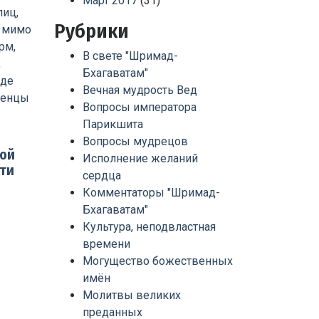
Март 2017
(31)
Рубрики
В свете "Шримад-
Бхагаватам"
Вечная мудрость Вед
Вопросы императора
Парикшита
Вопросы мудрецов
ной
Исполнение желаний
ти
сердца
Комментаторы "Шримад-
Бхагаватам"
Культура, неподвластная
времени
Могущество божественных
имён
Молитвы великих
преданных