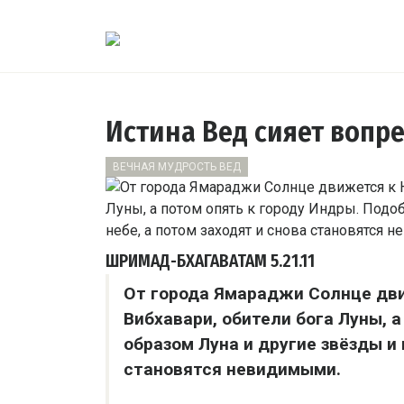
Истина Вед сияет вопр
ВЕЧНАЯ МУДРОСТЬ ВЕД
ШРИМАД-БХАГАВАТАМ
5.21.11
От города Ямараджи Солнце дви
Вибхавари, обители бога Луны, 
образом Луна и другие звёзды и 
становятся невидимыми.