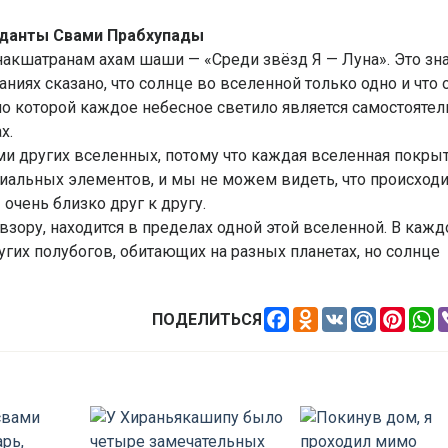
еданты Свами Прабхупады
 накшатранам ахам шаши — «Среди звёзд Я — Луна». Это зна
аниях сказано, что солнце во вселенной только одно и что 
но которой каждое небесное светило является самостояте
х.
ми других вселенных, потому что каждая вселенная покры
иальных элементов, и мы не можем видеть, что происходи
очень близко друг к другу.
взору, находится в пределах одной этой вселенной. В кажд
угих полубогов, обитающих на разных планетах, но солнце
Facebook
Odnoklassniki
VK
Mail.Ru
Pinte
W
ПОДЕЛИТЬСЯ