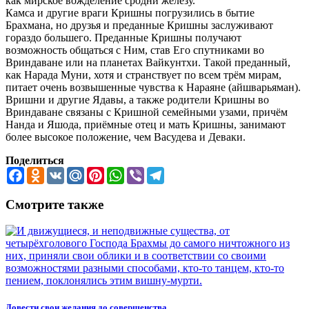
как мирское вожделение сродни железу.
Камса и другие враги Кришны погрузились в бытие
Брахмана, но друзья и преданные Кришны заслуживают
гораздо большего. Преданные Кришны получают
возможность общаться с Ним, став Его спутниками во
Вриндаване или на планетах Вайкунтхи. Такой преданный,
как Нарада Муни, хотя и странствует по всем трём мирам,
питает очень возвышенные чувства к Нараяне (айшварьяман).
Вришни и другие Ядавы, а также родители Кришны во
Вриндаване связаны с Кришной семейными узами, причём
Нанда и Яшода, приёмные отец и мать Кришны, занимают
более высокое положение, чем Васудева и Деваки.
Поделиться
Facebook
Odnoklassniki
VK
Mail.Ru
Pinterest
WhatsApp
Viber
Telegram
Смотрите также
Довести свои желания до совершенства