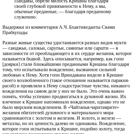
Пандавы, обрели милость Кришны благодаря
своей глубокой привязанности к Нему, а мы,
обычные преданные, — благодаря преданному
служению.
Выдержки из комментария А.Ч. Бхактиведанты Свами
Прабхупады
Разные живые существа удостаиваются разных видов мукти
— саюджьи, салокьи, сарупьи, самипьи или саршти — в
зависимости от преобладающего в их сердце желания, которое
называется бхавой. Здесь описывается, например, как гопи
[доярки] стали ближайшими преданными Кришны благодаря
тому, что испытывали вожделение, вызванное сильной
любовью к Нему. Хотя гопи Вриндавана видели в Кришне
своего возлюбленного (такое отношение называется паракия-
расой) и проявляли к Нему сладострастные чувства, никакого
вожделения на самом деле у них не было. Это очень важно
понять, чтобы успешно продвигаться в духовной жизни. Их
влечение к Кришне напоминало вожделение, однако это не
было мирским вожделением. В «Чайтанья-чаритамрите»
желания обитателей духовного и материального мира
сравниваются с золотом и железом. И золото, и железо —
металлы, но их ценность далеко не одинакова. Вожделение,
которое гопи испытывали к Кришне, подобно золоту, тогда