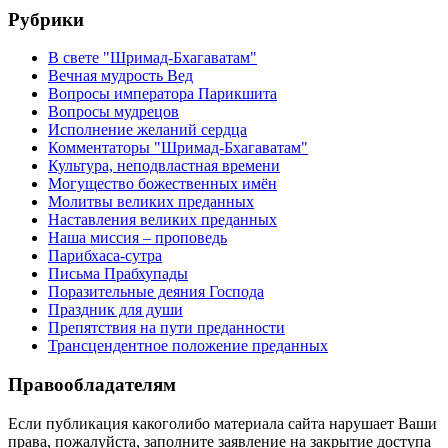
Рубрики
В свете "Шримад-Бхагаватам"
Вечная мудрость Вед
Вопросы императора Парикшита
Вопросы мудрецов
Исполнение желаний сердца
Комментаторы "Шримад-Бхагаватам"
Культура, неподвластная времени
Могущество божественных имён
Молитвы великих преданных
Наставления великих преданных
Наша миссия – проповедь
Парибхаса-сутра
Письма Прабхупады
Поразительные деяния Господа
Праздник для души
Препятствия на пути преданности
Трансцендентное положение преданных
Правообладателям
Если публикация какоголибо материала сайта нарушает Ваши
права, пожалуйста, заполните заявление на закрытие доступа