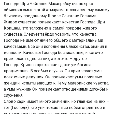
Господь Шри Чайтанья Махапрабху очень ярко
объяснил смысл этой атмарама-шлоки своему самому
близкому преданному Шриле Санатане Госвами.
Живое существо привлекают качества Господа Шри
Кришны, это заложено в самой природе живого
существа. Следует твёрдо усвоить, что качества
Господа не имеют ничего общего с материальными
качествами. Все они исполнены блаженства, знания и
вечности. Качества Господа бесчисленны, и кого-то
привлекает одно из них, а кого-то — другое.
Господь Кришна привлекает даже ум богини
процветания. В особых случаях Он привлекает умы
всех юных девушек. Он привлекает умы пожилых
женщин, испытывающих к Нему материнские чувства,
а умы мужчин Он привлекает отношениями дружбы и
служения.
Слово хари имеет много значений, но главное из них —
тот (Господь), кто уничтожает все неблагоприятное и
похищает ум преданного, награждая его чистой