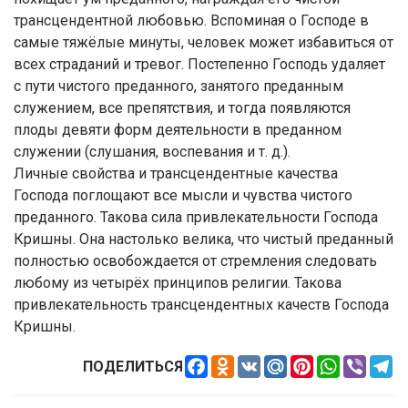
трансцендентной любовью. Вспоминая о Господе в
самые тяжёлые минуты, человек может избавиться от
всех страданий и тревог. Постепенно Господь удаляет
с пути чистого преданного, занятого преданным
служением, все препятствия, и тогда появляются
плоды девяти форм деятельности в преданном
служении (слушания, воспевания и т. д.).
Личные свойства и трансцендентные качества
Господа поглощают все мысли и чувства чистого
преданного. Такова сила привлекательности Господа
Кришны. Она настолько велика, что чистый преданный
полностью освобождается от стремления следовать
любому из четырёх принципов религии. Такова
привлекательность трансцендентных качеств Господа
Кришны.
Facebook
Odnoklassniki
VK
Mail.Ru
Pinterest
WhatsApp
Viber
Te
ПОДЕЛИТЬСЯ