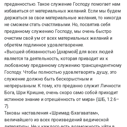
преданностью. Такое служение Господу помогает нам
избавиться от материальных желаний. Если мы будем
держаться за свои материальные желания, то никогда
не сможем стать счастливыми. Но, посвятив себя
преданному служению Господу, мы очень быстро
очистим свой ум от всех материальных желаний и
обретём подлинное удовлетворение.
«Высшей обязанностью [дхармой] для всех людей
является та деятельность, которая приводит их к
любовному преданному служению трансцендентному
Господу. Чтобы полностью удовлетворять душу, это
служение должно быть бескорыстным и
непрерывным. К тому, кто преданно служит Личности
Бога, Шри Кришне, очень скоро само собой приходит
истинное знание и отрешённость от мира» (ШБ, 1.2.6–
7).
Таковы наставления «Шримад-Бхагаватам»,
величайшего из всех произведений ведической
литературы. Не у каждого есть возможность уйти в