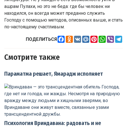
ашрам Пулахи, но это не беда: где бы человек ни
находился, он всегда может преданно служить
Господу с помощью методов, описанных выше, и стать
по-настоящему счастливым.
Facebook
Odnoklassniki
VK
Mail.Ru
Pinterest
WhatsApp
Viber
Te
ПОДЕЛИТЬСЯ
Смотрите также
Параматма решает, Ямарадж исполняет
Психология Вриндавана: радовать и не