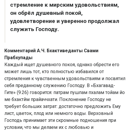
стремление к мирским удовольствиям,
он обрёл душевный покой,
удовлетворение и уверенно продолжал
служить Господу.
Комментарий А.Ч. Бхактиведанты Свами
Прабхупады
Каждый ищет душевного покоя, однако обрести его
может лишь тот, кто полностью избавился от
стремления к чувственным удовольствиям и посвятил
себя преданному служению Господу. В «Бхагавад-
Гите» (9.26) говорится: патрам пушпам пхалам тойам йо
ме бхактйм прайаччхати. Поклонение Господу не
требует больших затрат: достаточно предложить Ему
лист, цветок, плод или немного воды. Верховный
Господь принимает эти скромные подношения при
условии, что мы делаем их с любовью и