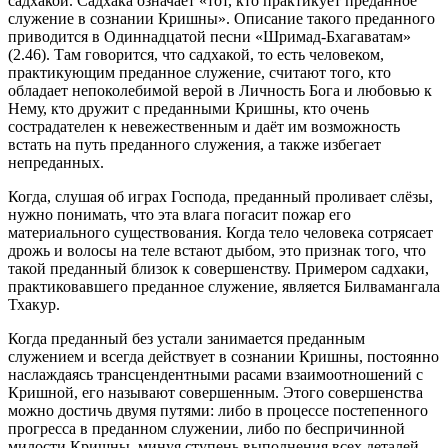
садхакой. Садхака означает «тот, кто практикует преданное
служение в сознании Кришны». Описание такого преданного
приводится в Одиннадцатой песни «Шримад-Бхагаватам»
(2.46). Там говорится, что садхакой, то есть человеком,
практикующим преданное служение, считают того, кто
обладает непоколебимой верой в Личность Бога и любовью к
Нему, кто дружит с преданными Кришны, кто очень
сострадателен к невежественным и даёт им возможность
встать на путь преданного служения, а также избегает
непреданных.
Когда, слушая об играх Господа, преданный проливает слёзы,
нужно понимать, что эта влага погасит пожар его
материального существования. Когда тело человека сотрясает
дрожь и волосы на теле встают дыбом, это признак того, что
такой преданный близок к совершенству. Примером садхаки,
практиковавшего преданное служение, является Билвамангала
Тхакур.
Когда преданный без устали занимается преданным
служением и всегда действует в сознании Кришны, постоянно
наслаждаясь трансцендентными расами взаимоотношений с
Кришной, его называют совершенным. Этого совершенства
можно достичь двумя путями: либо в процессе постепенного
прогресса в преданном служении, либо по беспричинной
милости Кришны, минуя ступень выполнения всех деталей