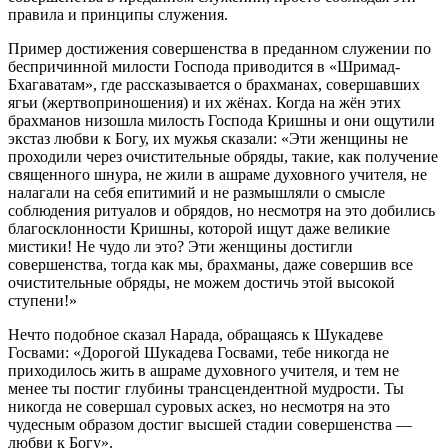
правила и принципы служения.
Пример достижения совершенства в преданном служении по
беспричинной милости Господа приводится в «Шримад-
Бхагаватам», где рассказывается о брахманах, совершавших
ягьи (жертвоприношения) и их жёнах. Когда на жён этих
брахманов низошла милость Господа Кришны и они ощутили
экстаз любви к Богу, их мужья сказали: «Эти женщины не
проходили через очистительные обряды, такие, как получение
священного шнура, не жили в ашраме духовного учителя, не
налагали на себя епитимий и не размышляли о смысле
соблюдения ритуалов и обрядов, но несмотря на это добились
благосклонности Кришны, которой ищут даже великие
мистики! Не чудо ли это? Эти женщины достигли
совершенства, тогда как мы, брахманы, даже совершив все
очистительные обряды, не можем достичь этой высокой
ступени!»
Нечто подобное сказал Нарада, обращаясь к Шукадеве
Госвами: «Дорогой Шукадева Госвами, тебе никогда не
приходилось жить в ашраме духовного учителя, и тем не
менее ты постиг глубины трансцендентной мудрости. Ты
никогда не совершал суровых аскез, но несмотря на это
чудесным образом достиг высшей стадии совершенства —
любви к Богу».