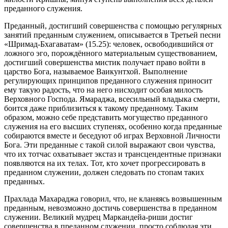
преданного служения.
Преданный, достигший совершенства с помощью регулярных
занятий преданным служением, описывается в Третьей песни
«Шримад-Бхагаватам» (15.25): человек, освободившийся от
ложного эго, порождённого материальным существованием,
достигший совершенства мистик получает право войти в
царство Бога, называемое Ваикунтхой. Выполнение
регулирующих принципов преданного служения приносит
ему такую радость, что на него нисходит особая милость
Верховного Господа. Ямараджа, всесильный владыка смерти,
боится даже приблизиться к такому преданному. Таким
образом, можно себе представить могущество преданного
служения на его высших ступенях, особенно когда преданные
собираются вместе и беседуют об играх Верховной Личности
Бога. Эти преданные с такой силой выражают свои чувства,
что их тотчас охватывает экстаз и трансцендентные признаки
появляются на их телах. Тот, кто хочет прогрессировать в
преданном служении, должен следовать по стопам таких
преданных.
Прахлада Махараджа говорил, что, не кланяясь возвышенным
преданным, невозможно достичь совершенства в преданном
служении. Великий мудрец Маркандейа-риши достиг
совершенства в преданном служении, просто соблюдая эти