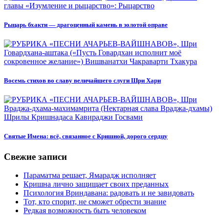
Рыцарь бхакти — драгоценный камень в золотой оправе
Восемь стихов во славу величайшего слуги Шри Хари
Святые Имена: всё, связанное с Кришной, дорого сердцу
Свежие записи
Параматма решает, Ямарадж исполняет
Кришна лично защищает своих преданных
Психология Вриндавана: радовать и не завидовать
Тот, кто спорит, не сможет обрести знание
Редкая возможность быть человеком