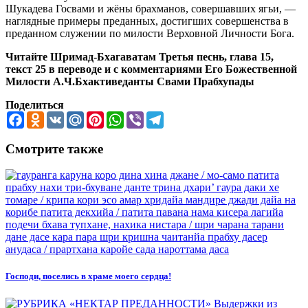
Шукадева Госвами и жёны брахманов, совершавших ягьи, —
наглядные примеры преданных, достигших совершенства в
преданном служении по милости Верховной Личности Бога.
Читайте Шримад-Бхагаватам Третья песнь, глава 15,
текст 25 в переводе и с комментариями Его Божественной
Милости А.Ч.Бхактиведанты Свами Прабхупады
Поделиться
Facebook
Odnoklassniki
VK
Mail.Ru
Pinterest
WhatsApp
Viber
Telegram
Смотрите также
Господи, поселись в храме моего сердца!