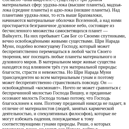
материальных сфер: урдхва-лока (высшие планеты), мадхья-
лока (средние планеты) и адхо-лока (низшие планеты). Над
планетами урдхва-локи, то есть выше Брахмалоки,
начинаются материальные оболочки Вселенной, а над ними
простирается безграничное духовное небо, состоящее из
бесчисленного множества самосветящихся планет —
Вайкунтх. На них пребывает Сам Бог со Своими спутниками,
вечно освобождёнными живыми существами. Шри Нарада
Муни, подобно всемогущему Господу, который может
беспрепятственно перемещаться в любой части Своего
творения, мог посещать любые планеты материального и
духовного миров. В материальном мире живые существа
находятся под влиянием трёх гун материальной природы:
благости, страсти и невежества. Но Шри Нарада Муни
трансцендентен ко всем материальным гунам и поэтому
может беспрепятственно странствовать повсюду. Он —
освобождённый «космонавт». Ничто не может сравниться с
беспричинной милостью Господа Вишну, и преданные
осознают милость Господа только потому, что Господь
благосклонен к ним. Поэтому преданный никогда не падает, в
отличие от материалистов (людей, занятых кармической
деятельностью, и спекулятивных философов), которые не
могут избежать падения, понуждаемые к тому
соответствующими гунами природы. Риши, о которых