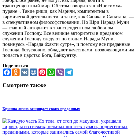
говорилось ранее, не могут, как Нарада, войти в
трансцендентный мир. Об этом говорится в «Нрисимха-
пуране». Такие риши, как Маричи, компетентны в
кармической деятельности, а такие, как Санака и Санатана, —
в спекулятивном философствовании. Но Шри Нарада Муни
— главный авторитет в трансцендентном любовном
служении Господу. Все великие авторитеты в преданном
служении Господу следуют по стопам Нарады Муни,
повинуясь «Нарада-бхакти-сутре», и поэтому все преданные
Господа, безусловно, обладают качествами, позволяющими им
попасть в царство Бога, Вайкунтху.
Поделиться
Facebook
Odnoklassniki
VK
Mail.Ru
Pinterest
WhatsApp
Viber
Telegram
Смотрите также
Кришна лично защищает своих преданных