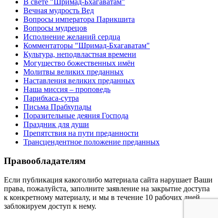
В свете "Шримад-Бхагаватам"
Вечная мудрость Вед
Вопросы императора Парикшита
Вопросы мудрецов
Исполнение желаний сердца
Комментаторы "Шримад-Бхагаватам"
Культура, неподвластная времени
Могущество божественных имён
Молитвы великих преданных
Наставления великих преданных
Наша миссия – проповедь
Парибхаса-сутра
Письма Прабхупады
Поразительные деяния Господа
Праздник для души
Препятствия на пути преданности
Трансцендентное положение преданных
Правообладателям
Если публикация какоголибо материала сайта нарушает Ваши
права, пожалуйста, заполните заявление на закрытие доступа
к конкретному материалу, и мы в течение 10 рабочих дней
заблокируем доступ к нему.