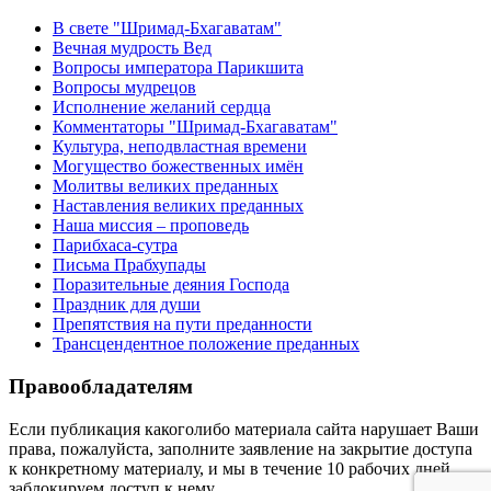
В свете "Шримад-Бхагаватам"
Вечная мудрость Вед
Вопросы императора Парикшита
Вопросы мудрецов
Исполнение желаний сердца
Комментаторы "Шримад-Бхагаватам"
Культура, неподвластная времени
Могущество божественных имён
Молитвы великих преданных
Наставления великих преданных
Наша миссия – проповедь
Парибхаса-сутра
Письма Прабхупады
Поразительные деяния Господа
Праздник для души
Препятствия на пути преданности
Трансцендентное положение преданных
Правообладателям
Если публикация какоголибо материала сайта нарушает Ваши
права, пожалуйста, заполните заявление на закрытие доступа
к конкретному материалу, и мы в течение 10 рабочих дней
заблокируем доступ к нему.