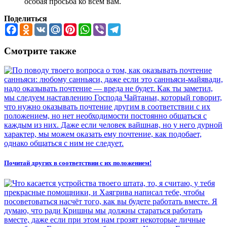
особая просьба ко всем вам.
Поделиться
Facebook
Odnoklassniki
VK
Mail.Ru
Pinterest
WhatsApp
Viber
Telegram
Смотрите также
Почитай других в соответствии с их положением!