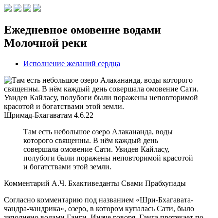
Ежедневное омовение водами
Молочной реки
Исполнение желаний сердца
Шримад-Бхагаватам
4.6.22
Там есть небольшое озеро Алакананда, воды
которого священны. В нём каждый день
совершала омовение Сати. Увидев Кайласу,
полубоги были поражены неповторимой красотой
и богатствами этой земли.
Комментарий А.Ч. Бхактиведанты Свами Прабхупады
Согласно комментарию под названием «Шри-Бхагавата-
чандра-чандрика», озеро, в котором купалась Сати, было
заполнено водами Ганги. Иначе говоря, Ганга протекает по