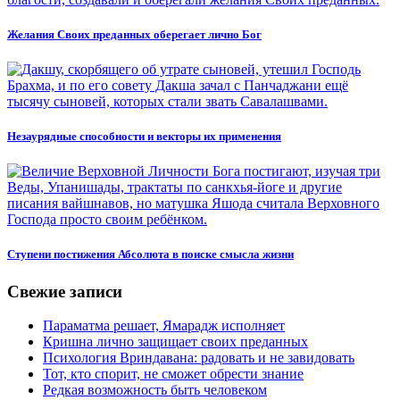
Желания Своих преданных оберегает лично Бог
Незаурядные способности и векторы их применения
Ступени постижения Абсолюта в поиске смысла жизни
Свежие записи
Параматма решает, Ямарадж исполняет
Кришна лично защищает своих преданных
Психология Вриндавана: радовать и не завидовать
Тот, кто спорит, не сможет обрести знание
Редкая возможность быть человеком