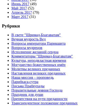
Июнь 2017
(49)
Май 2017
(52)
Апрель 2017
(79)
Март 2017
(31)
Рубрики
В свете "Шримад-Бхагаватам"
Вечная мудрость Вед
Вопросы императора Парикшита
Вопросы мудрецов
Исполнение желаний сердца
Комментаторы "Шримад-Бхагаватам"
Культура, неподвластная времени
Могущество божественных имён
Молитвы великих преданных
Наставления великих преданных
Наша миссия – проповедь
Парибхаса-сутра
Письма Прабхупады
Поразительные деяния Господа
Праздник для души
Препятствия на пути преданности
Трансцендентное положение преданных