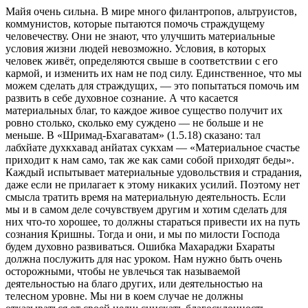
Майя очень сильна. В мире много филантропов, альтруистов,
коммунистов, которые пытаются помочь страждущему
человечеству. Они не знают, что улучшить материальные
условия жизни людей невозможно. Условия, в которых
человек живёт, определяются свыше в соответствии с его
кармой, и изменить их нам не под силу. Единственное, что мы
можем сделать для страждущих, — это попытаться помочь им
развить в себе духовное сознание. А что касается
материальных благ, то каждое живое существо получит их
ровно столько, сколько ему суждено — не больше и не
меньше. В «Шримад-Бхагаватам» (1.5.18) сказано: тал
лабхйате духкхавад анйатах сукхам — «Материальное счастье
приходит к нам само, так же как сами собой приходят беды».
Каждый испытывает материальные удовольствия и страдания,
даже если не прилагает к этому никаких усилий. Поэтому нет
смысла тратить время на материальную деятельность. Если
мы и в самом деле сочувствуем другим и хотим сделать для
них что-то хорошее, то должны стараться привести их на путь
сознания Кришны. Тогда и они, и мы по милости Господа
будем духовно развиваться. Ошибка Махараджи Бхараты
должна послужить для нас уроком. Нам нужно быть очень
осторожными, чтобы не увлечься так называемой
деятельностью на благо других, или деятельностью на
телесном уровне. Мы ни в коем случае не должны