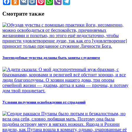
Смотрите также
Змееподобные чувства должны быть заняты служением
Условия получения освобождения от страданий