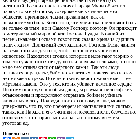
великий мудрец Нарада решил наставить его на путь
истинный. В своих наставлениях Нарада Муни объяснил
царю, что все убийства, совершаемые в человеческом
обществе, причиняют таким преданным, как он,
невыносимую боль. Более того, эти убийства причиняют боль
не только святым, но и Самому Господу, поэтому Он приходит
в материальный мир в образе Господа Будды. В одной из
песен Джаядевы Госвами говорится: садайа-хридайа-даршита-
пашу-гхатам. Движимый состраданием, Господь Будда явился
на землю только для того, чтобы остановить убийство
животных. Находятся негодяи, которые выдвигают теорию о
том, что у животных нет души или, другими словами, что они
мало чем отличаются от мёртвого камня. Так эти люди
пытаются оправдать убийство животных, заявляя, что в этом
нет никакого греха. Но в действительности животные — не
мёртвый камень. Это у тех, кто их убивает, каменное сердце.
Поэтому они глухи к любым доводам разума и философским
объяснениям и продолжают открывать бойни и убивать
животных в лесу. Подводя итог сказанному выше, можно
утверждать, что те, кто пренебрегает наставлениями святых,
таких, как Нарада и его ученики и последователи, безусловно,
относятся к категории нашта-прагья и потому всем им
уготован ад.
Поделиться
Facebook
Odnoklassniki
VK
Mail.Ru
Pinterest
WhatsApp
Viber
Telegram