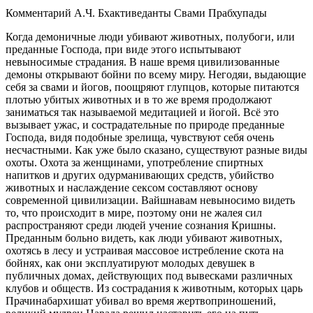
Комментарий А.Ч. Бхактиведанты Свами Прабхупады
Когда демоничные люди убивают животных, полубоги, или
преданные Господа, при виде этого испытывают
невыносимые страдания. В наше время цивилизованные
демоны открывают бойни по всему миру. Негодяи, выдающие
себя за свами и йогов, поощряют глупцов, которые питаются
плотью убитых животных и в то же время продолжают
заниматься так называемой медитацией и йогой. Всё это
вызывает ужас, и сострадательные по природе преданные
Господа, видя подобные зрелища, чувствуют себя очень
несчастными. Как уже было сказано, существуют разные виды
охоты. Охота за женщинами, употребление спиртных
напитков и других одурманивающих средств, убийство
животных и наслаждение сексом составляют основу
современной цивилизации. Вайшнавам невыносимо видеть
то, что происходит в мире, поэтому они не жалея сил
распространяют среди людей учение сознания Кришны.
Преданным больно видеть, как люди убивают животных,
охотясь в лесу и устраивая массовое истребление скота на
бойнях, как они эксплуатируют молодых девушек в
публичных домах, действующих под вывесками различных
клубов и обществ. Из сострадания к животным, которых царь
Прачинабархишат убивал во время жертвоприношений,