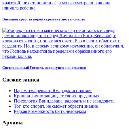
Внешняя красота порой скрывает лютую смерть
Светловолосый Господь недоступен для демонов
Свежие записи
Параматма решает, Ямарадж исполняет
Кришна лично защищает своих преданных
Психология Вриндавана: радовать и не завидовать
Тот, кто спорит, не сможет обрести знание
Редкая возможность быть человеком
Архивы