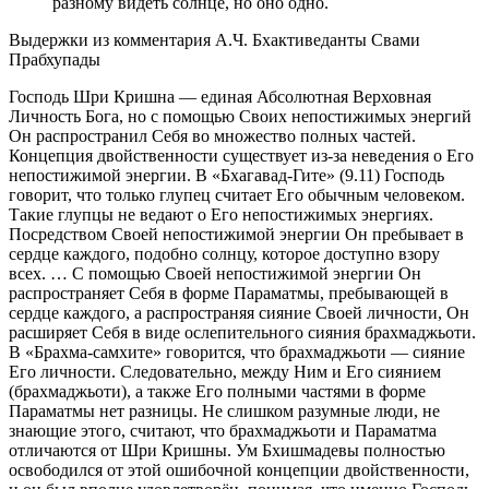
разному видеть солнце, но оно одно.
Выдержки из комментария А.Ч. Бхактиведанты Свами
Прабхупады
Господь Шри Кришна — единая Абсолютная Верховная
Личность Бога, но с помощью Своих непостижимых энергий
Он распространил Себя во множество полных частей.
Концепция двойственности существует из-за неведения о Его
непостижимой энергии. В «Бхагавад-Гите» (9.11) Господь
говорит, что только глупец считает Его обычным человеком.
Такие глупцы не ведают о Его непостижимых энергиях.
Посредством Своей непостижимой энергии Он пребывает в
сердце каждого, подобно солнцу, которое доступно взору
всех. … С помощью Своей непостижимой энергии Он
распространяет Себя в форме Параматмы, пребывающей в
сердце каждого, а распространяя сияние Своей личности, Он
расширяет Себя в виде ослепительного сияния брахмаджьоти.
В «Брахма-самхите» говорится, что брахмаджьоти — сияние
Его личности. Следовательно, между Ним и Его сиянием
(брахмаджьоти), а также Его полными частями в форме
Параматмы нет разницы. Не слишком разумные люди, не
знающие этого, считают, что брахмаджьоти и Параматма
отличаются от Шри Кришны. Ум Бхишмадевы полностью
освободился от этой ошибочной концепции двойственности,