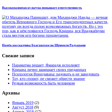
Высокоразвитая культура повышает ответственность
Намёк рассказчика Бхагаватам на Шримати Радхарани
Свежие записи
Параматма решает, Ямарадж исполняет
Кришна лично защищает своих преданных
Психология Вриндавана: радовать и не завидовать
Тот, кто спорит, не сможет обрести знание
Редкая возможность быть человеком
Архивы
Январь 2019
(2)
Август 2018
(9)
Апрель 2018
(17)