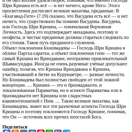
и он был вполне удовлетворён, понимая, что именно Господь
Шри Кришна есть всё — и нет ничего, кроме Него. Этого
просветления достигают великие махатмы, преданные. В
«Бхагавад-Гите» (7.19) сказано, что Васудева есть всё — и нет
ничего, что существовало бы помимо Васудевы. Васудева,
или Господь Шри Кришна, — изначальная Верховная
Личность. Здесь это подтверждает махаджана, поэтому и
неофиты, и чистые преданные должны стараться следовать по
его стопам. Таков путь преданного служения.
Объект поклонения Бхишмадевы — Господь Шри Кришна в
облике Партха-саратхи, а объект поклонения гопи — тот же
самый Кришна во Вриндаване, неотразимо привлекательный
Шьямасундара. Иногда не очень разумные учёные допускают
ошибку, полагая, что Кришна Вриндавана и Кришна,
участвовавший в битве на Курукшетре, — разные личности.
Но Бхишмадева был полностью свободен от этой ложной
концепции. … Кришна — это и брахмаджьоти, и
локализованная Параматма, но в аспекте Параматмы или в
брахмаджьоти нет Кришны или сладостных
взаимоотношений с Ним. … Такие великие махатмы, как
Бхишмадева, знают все эти различные аспекты Господа Шри
Кришны и поэтому поклоняются Господу Кришне, понимая,
что Он — источник всех прочих ипостасей Бога.
Поделиться
Facebook
Odnoklassniki
VK
Mail.Ru
Pinterest
WhatsApp
Viber
Telegram