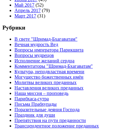
Май 2017
(52)
Апрель 2017
(79)
Март 2017
(31)
Рубрики
В свете "Шримад-Бхагаватам"
Вечная мудрость Вед
Вопросы императора Парикшита
Вопросы мудрецов
Исполнение желаний сердца
Комментаторы "Шримад-Бхагаватам"
Культура, неподвластная времени
Могущество божественных имён
Молитвы великих преданных
Наставления великих преданных
Наша миссия – проповедь
Парибхаса-сутра
Письма Прабхупады
Поразительные деяния Господа
Праздник для души
Препятствия на пути преданности
Трансцендентное положение преданных