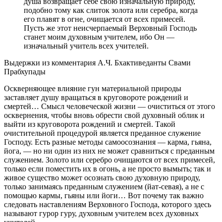
душа возвращает себе свою изначальную природу,
подобно тому как слиток золота или серебра, когда
его плавят в огне, очищается от всех примесей.
Пусть же этот неисчерпаемый Верховный Господь
станет моим духовным учителем, ибо Он —
изначальный учитель всех учителей.
Выдержки из комментария А.Ч. Бхактиведанты Свами
Прабхупады
Оскверняющее влияние гун материальной природы
заставляет душу вращаться в круговороте рождений и
смертей… Смысл человеческой жизни — очиститься от этого
осквернения, чтобы вновь обрести свой духовный облик и
выйти из круговорота рождений и смертей. Такой
очистительной процедурой является преданное служение
Господу. Есть разные методы самоосознания — карма, гьяна,
йога, — но ни один из них не может сравниться с преданным
служением. Золото или серебро очищаются от всех примесей,
только если поместить их в огонь, а не просто вымыть; так и
живое существо может осознать свою духовную природу,
только занимаясь преданным служением (йат-севая), а не с
помощью кармы, гьяны или йоги… Вот почему так важно
следовать наставлениям Верховного Господа, которого здесь
называют гурор гуру, духовным учителем всех духовных