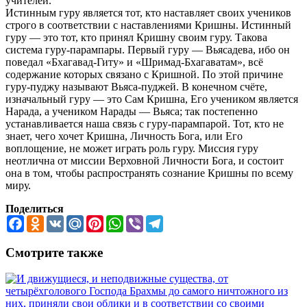
учителей.
Истинным гуру является тот, кто наставляет своих учеников
строго в соответствии с наставлениями Кришны. Истинный
гуру — это тот, кто принял Кришну своим гуру. Такова
система гуру-парампары. Первый гуру — Вьясадева, ибо он
поведал «Бхагавад-Гиту» и «Шримад-Бхагаватам», всё
содержание которых связано с Кришной. По этой причине
гуру-пуджу называют Вьяса-пуджей. В конечном счёте,
изначальный гуру — это Сам Кришна, Его учеником является
Нарада, а учеником Нарады — Вьяса; так постепенно
устанавливается наша связь с гуру-парампарой. Тот, кто не
знает, чего хочет Кришна, Личность Бога, или Его
воплощение, не может играть роль гуру. Миссия гуру
неотлична от миссии Верховной Личности Бога, и состоит
она в том, чтобы распространять сознание Кришны по всему
миру.
Поделиться
Facebook
Odnoklassniki
VK
Mail.Ru
Pinterest
WhatsApp
Viber
Telegram
Смотрите также