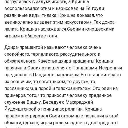
погрузилась в задумчивость, а Кришна
воспользовался этим и нарисовал на Её груди
различные виды тилака. Кришна доказал, что
великолепно владеет этим искусством». Так дхира-
лалита Кришна наслаждался Своими юношескими
играми в обществе гопи.
Дхира-прашантой называют человека очень
спокойного, терпеливого, рассудительного и
обязательного. Качества дхира-прашанты Кришна
проявил в Своих отношениях с Пандавами. Искренняя
преданность Пандавов заставляла Его становиться то
их возничим, то советником, то другом, то
посланником, а порой и телохранителем. Это один из
примеров того, что приносит человеку преданное
служение Вишну. Беседуя с Махараджей
Йудхиштхирой о принципах религии, Кришна
продемонстрировал Свои огромные познания в этой
области, однако, играя роль младшего двоюродного