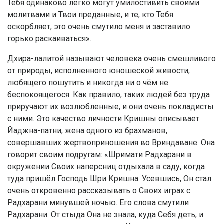
Тебя одинаково легко могут умилостивить своими
молитвами и Твои преданные, и те, кто Тебя
оскорбляет, это очень смутило меня и заставило
горько раскаиваться».
Дхира-лалитой называют человека очень смешливого
от природы, исполненного юношеской живости,
любящего пошутить и никогда ни о чём не
беспокоящегося. Как правило, таких людей без труда
приручают их возлюбленные, и они очень покладисты
с ними. Это качество личности Кришны описывает
Йаджна-патни, жена одного из брахманов,
совершавших жертвоприношения во Вриндаване. Она
говорит своим подругам: «Шримати Радхарани в
окружении Своих наперсниц отдыхала в саду, когда
туда пришёл Господь Шри Кришна. Усевшись, Он стал
очень откровенно рассказывать о Своих играх с
Радхарани минувшей ночью. Его слова смутили
Радхарани. От стыда Она не знала, куда Себя деть, и