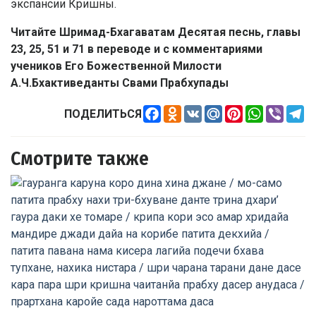
экспансии Кришны.
Читайте Шримад-Бхагаватам Десятая песнь, главы
23, 25, 51 и 71 в переводе и с комментариями
учеников Его Божественной Милости
А.Ч.Бхактиведанты Свами Прабхупады
Facebook
Odnoklassniki
VK
Mail.Ru
Pinterest
WhatsApp
Viber
Te
ПОДЕЛИТЬСЯ
Смотрите также