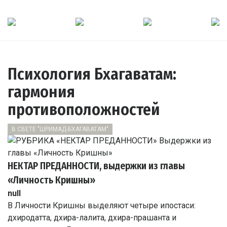
Психология Бхагаватам:
гармония
противоположностей
В СВЕТЕ "ШРИМАД-БХАГАВАТАМ"
НЕКТАР ПРЕДАННОСТИ
, выдержки из главы
«Личность Кришны»
null
В Личности Кришны выделяют четыре ипостаси:
дхиродатта, дхира-лалита, дхира-прашанта и