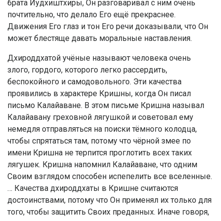
брата Йудхиштхиры, Он разговаривал с ним очень
почтительно, что делало Его ещё прекраснее.
Движения Его глаз и тон Его речи доказывали, что Он
может блестяще давать моральные наставления.
Дхироддхатой учёные называют человека очень
злого, гордого, которого легко рассердить,
беспокойного и самодовольного. Эти качества
проявились в характере Кришны, когда Он писал
письмо Калайаване. В этом письме Кришна называл
Калайавану греховной лягушкой и советовал ему
немедля отправляться на поиски тёмного колодца,
чтобы спрятаться там, потому что чёрной змее по
имени Кришна не терпится проглотить всех таких
лягушек. Кришна напомнил Калайаване, что одним
Своим взглядом способен испепелить все вселенные.
… Качества дхироддхаты в Кришне считаются
достоинствами, потому что Он применял их только для
того, чтобы защитить Своих преданных. Иначе говоря,