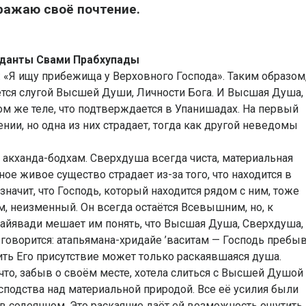
ражаю своё почтение.
еданты Свами Прабхупады
 «Я ищу прибежища у Верховного Господа». Таким образом,
тся слугой Высшей Души, Личности Бога. И Высшая Душа,
м же теле, что подтверждается в Упанишадах. На первый
нии, но одна из них страдает, тогда как другой неведомы
 акханда-бодхам. Сверхдуша всегда чиста, материальная
ое живое существо страдает из-за того, что находится в
значит, что Господь, который находится рядом с ним, тоже
м, неизменный. Он всегда остаётся Всевышним, но, к
айявади мешает им понять, что Высшая Душа, Сверхдуша,
 говорится: атапьямана-хридайе ’васитам — Господь пребыв
ть Его присутствие может только раскаявшаяся душа.
что, забыв о своём месте, хотела слиться с Высшей Душой
осподства над материальной природой. Все её усилия были
 в содеянном. Это раскаяние даёт ей возможность ощутить