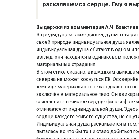
раскаявшемся сердце. Ему я вы
Выдержки из комментария А.Ч. Бхактив
В предыдущем стихе джива, душа, говорит:
своей природе индивидуальная душа являе
индивидуальная душа обитают в одном и то
взгляд, они находятся в одинаковом положе
материальные страдания.
В этом стихе сказано: вишуддхам авикарам
скверна не может коснуться Её. Осквернённ
темнице материального тела, однако это не 
заключён в материальное тело. Он авикара
сожалению, нечистое сердце философов-м
отличается от индивидуальной души. Здесь
сердце каждого живого существа, но ощути
Индивидуальная душа раскаивается в том, 
пыталась во что бы то ни стало добиться г
безрезультатны, и теперь она раскаивается