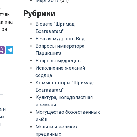
Март 2017
(31)
,
Рубрики
тель,
ак она
В свете "Шримад-
 он
Бхагаватам"
Вечная мудрость Вед
Вопросы императора
rest
hatsApp
Viber
Telegram
Парикшита
Вопросы мудрецов
Исполнение желаний
сердца
Комментаторы "Шримад-
Бхагаватам"
Культура, неподвластная
времени
Могущество божественных
имён
Молитвы великих
преданных