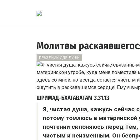
Молитвы раскаявшегос
ПРАЗДНИК ДЛЯ ДУШИ
ШРИМАД-БХАГАВАТАМ
3.31.13
Я, чистая душа, кажусь сейчас 
потому томлюсь в материнской у
почтении склоняюсь перед Тем, 
чистым и неизменным. Он беспр