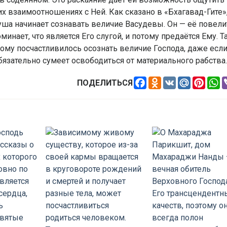
х взаимоотношениях с Ней. Как сказано в «Бхагавад-Гите»
ша начинает сознавать величие Васудевы. Он — её повели
инает, что является Его слугой, и потому предаётся Ему. Т
кому посчастливилось осознать величие Господа, даже если
обязательно сумеет освободиться от материального рабства.
Facebook
Odnoklassniki
VK
Mail.Ru
Pinte
W
ПОДЕЛИТЬСЯ