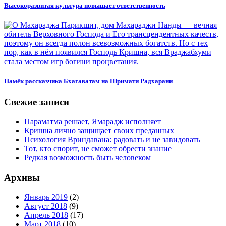
Высокоразвитая культура повышает ответственность
Намёк рассказчика Бхагаватам на Шримати Радхарани
Свежие записи
Параматма решает, Ямарадж исполняет
Кришна лично защищает своих преданных
Психология Вриндавана: радовать и не завидовать
Тот, кто спорит, не сможет обрести знание
Редкая возможность быть человеком
Архивы
Январь 2019
(2)
Август 2018
(9)
Апрель 2018
(17)
Март 2018
(10)