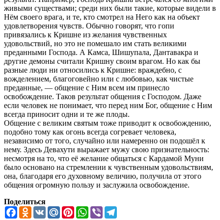
живыми существами; среди них были такие, которые видели в
Нём своего врага, и те, кто смотрел на Него как на объект
удовлетворения чувств. Обычно говорят, что гопи
привязались к Кришне из желания чувственных
удовольствий, но это не помешало им стать великими
преданными Господа. А Камса, Шишупала, Дантавакра и
другие демоны считали Кришну своим врагом. Но как бы
разные люди ни относились к Кришне: враждебно, с
вожделением, благоговейно или с любовью, как чистые
преданные, — общение с Ним всем им принесло
освобождение. Таков результат общения с Господом. Даже
если человек не понимает, что перед ним Бог, общение с Ним
всегда приносит одни и те же плоды.
Общение с великим святым тоже приводит к освобождению,
подобно тому как огонь всегда согревает человека,
независимо от того, случайно или намеренно он подошёл к
нему. Здесь Девахути выражает мужу свою признательность:
несмотря на то, что её желание общаться с Кардамой Муни
было основано на стремлении к чувственным удовольствиям,
она, благодаря его духовному величию, получила от этого
общения огромную пользу и заслужила освобождение.
Поделиться
Facebook
Odnoklassniki
VK
Mail.Ru
Pinterest
WhatsApp
Viber
Telegram