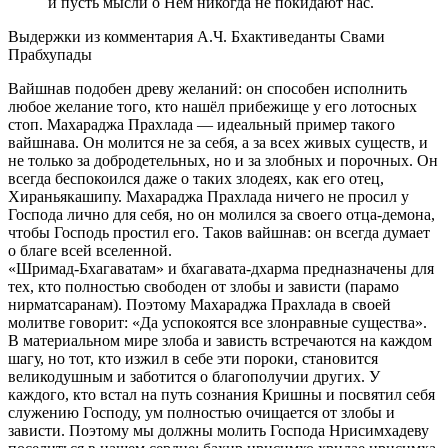
и пусть мысли о Нём никогда не покидают нас.
Выдержки из комментария А.Ч. Бхактиведанты Свами
Прабхупады
Вайшнав подобен древу желаний: он способен исполнить
любое желание того, кто нашёл прибежище у его лотосных
стоп. Махараджа Прахлада — идеальный пример такого
вайшнава. Он молится не за себя, а за всех живых существ, и
не только за добродетельных, но и за злобных и порочных. Он
всегда беспокоился даже о таких злодеях, как его отец,
Хираньякашипу. Махараджа Прахлада ничего не просил у
Господа лично для себя, но он молился за своего отца-демона,
чтобы Господь простил его. Таков вайшнав: он всегда думает
о благе всей вселенной.
«Шримад-Бхагаватам» и бхагавата-дхарма предназначены для
тех, кто полностью свободен от злобы и зависти (парамо
нирматсаранам). Поэтому Махараджа Прахлада в своей
молитве говорит: «Да успокоятся все злонравные существа».
В материальном мире злоба и зависть встречаются на каждом
шагу, но тот, кто изжил в себе эти пороки, становится
великодушным и заботится о благополучии других. У
каждого, кто встал на путь сознания Кришны и посвятил себя
служению Господу, ум полностью очищается от злобы и
зависти. Поэтому мы должны молить Господа Нрисимхадеву