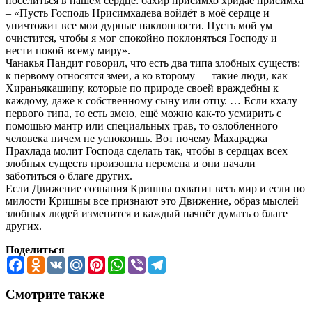
поселиться в нашем сердце: бахир нрисимхо хридае нрисимха
– «Пусть Господь Нрисимхадева войдёт в моё сердце и
уничтожит все мои дурные наклонности. Пусть мой ум
очистится, чтобы я мог спокойно поклоняться Господу и
нести покой всему миру».
Чанакья Пандит говорил, что есть два типа злобных существ:
к первому относятся змеи, а ко второму — такие люди, как
Хираньякашипу, которые по природе своей враждебны к
каждому, даже к собственному сыну или отцу. … Если кхалу
первого типа, то есть змею, ещё можно как-то усмирить с
помощью мантр или специальных трав, то озлобленного
человека ничем не успокоишь. Вот почему Махараджа
Прахлада молит Господа сделать так, чтобы в сердцах всех
злобных существ произошла перемена и они начали
заботиться о благе других.
Если Движение сознания Кришны охватит весь мир и если по
милости Кришны все признают это Движение, образ мыслей
злобных людей изменится и каждый начнёт думать о благе
других.
Поделиться
Facebook
Odnoklassniki
VK
Mail.Ru
Pinterest
WhatsApp
Viber
Telegram
Смотрите также