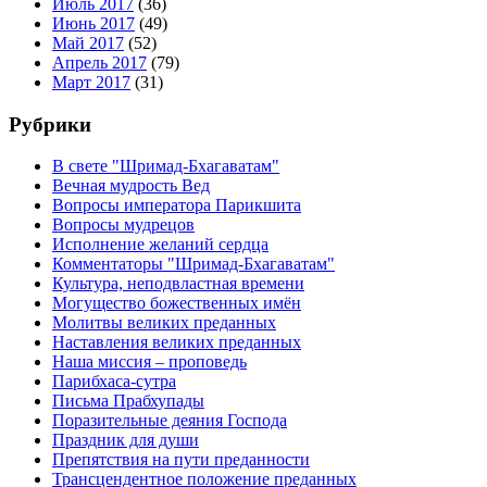
Июль 2017
(36)
Июнь 2017
(49)
Май 2017
(52)
Апрель 2017
(79)
Март 2017
(31)
Рубрики
В свете "Шримад-Бхагаватам"
Вечная мудрость Вед
Вопросы императора Парикшита
Вопросы мудрецов
Исполнение желаний сердца
Комментаторы "Шримад-Бхагаватам"
Культура, неподвластная времени
Могущество божественных имён
Молитвы великих преданных
Наставления великих преданных
Наша миссия – проповедь
Парибхаса-сутра
Письма Прабхупады
Поразительные деяния Господа
Праздник для души
Препятствия на пути преданности
Трансцендентное положение преданных