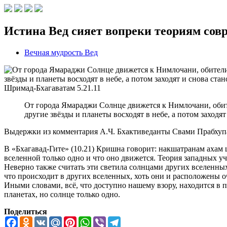
Истина Вед сияет вопреки теориям сов
Вечная мудрость Вед
Шримад-Бхагаватам
5.21.11
От города Ямараджи Солнце движется к Нимлочани, обит
другие звёзды и планеты восходят в небе, а потом заходя
Выдержки из комментария А.Ч. Бхактиведанты Свами Прабху
В «Бхагавад-Гите» (10.21) Кришна говорит: накшатранам ахам 
вселенной только одно и что оно движется. Теория западных у
Неверно также считать эти светила солнцами других вселенны
что происходит в других вселенных, хоть они и расположены оч
Иными словами, всё, что доступно нашему взору, находится в 
планетах, но солнце только одно.
Поделиться
Facebook
Odnoklassniki
VK
Mail.Ru
Pinterest
WhatsApp
Viber
Telegram