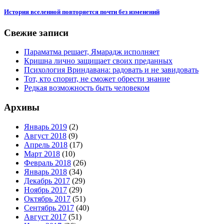
История вселенной повторяется почти без изменений
Свежие записи
Параматма решает, Ямарадж исполняет
Кришна лично защищает своих преданных
Психология Вриндавана: радовать и не завидовать
Тот, кто спорит, не сможет обрести знание
Редкая возможность быть человеком
Архивы
Январь 2019
(2)
Август 2018
(9)
Апрель 2018
(17)
Март 2018
(10)
Февраль 2018
(26)
Январь 2018
(34)
Декабрь 2017
(29)
Ноябрь 2017
(29)
Октябрь 2017
(51)
Сентябрь 2017
(40)
Август 2017
(51)