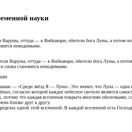
ременной науки
ели Варуны, оттуда — к Вибхавари, обители бога Луны, а пото
т и снова становятся невидимыми.
пады
шаши — «Среди звёзд Я — Луна». Это значит, что Луна — одна из
чёных, согласно которой каждое небесное светило является само
х, потому что каждая вселенная покрыта многими оболочками, с
ень близко друг к другу.
пределах одной этой вселенной. В каждой вселенной есть Госпо