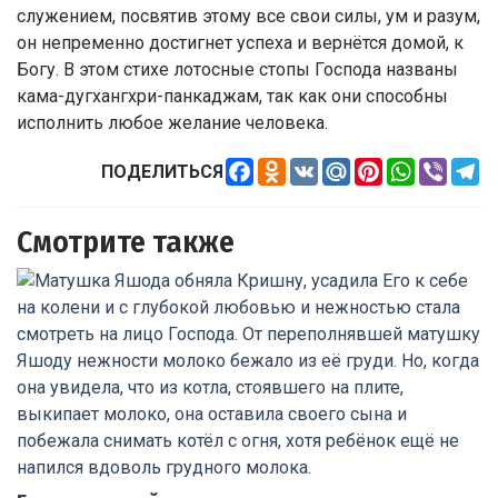
служением, посвятив этому все свои силы, ум и разум,
он непременно достигнет успеха и вернётся домой, к
Богу. В этом стихе лотосные стопы Господа названы
кама-дугхангхри-панкаджам, так как они способны
исполнить любое желание человека.
Facebook
Odnoklassniki
VK
Mail.Ru
Pinterest
WhatsApp
Viber
Te
ПОДЕЛИТЬСЯ
Смотрите также