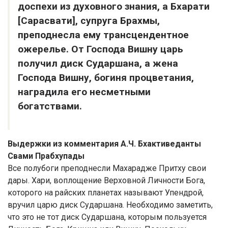
доспехи из духовного знания, а Бхарати
[Сарасвати], супруга Брахмы,
преподнесла ему трансцендентное
ожерелье. От Господа Вишну царь
получил диск Сударшана, а жена
Господа Вишну, богиня процветания,
наградила его несметными
богатствами.
Выдержки из комментария А.Ч. Бхактиведанты
Свами Прабхупады
Все полубоги преподнесли Махарадже Притху свои
дары. Хари, воплощение Верховной Личности Бога,
которого на райских планетах называют Упендрой,
вручил царю диск Сударшана. Необходимо заметить,
что это не тот диск Сударшана, которым пользуется