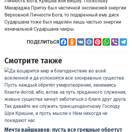
Личность Бога, Кришна или Вишну. Поскольку
Махараджа Притху был частичной экспансией энергии
Верховной Личности Бога, то подаренный ему диск
Сударшана тоже был наделён лишь частью энергии
изначальной Сударшана-чакры.
Facebook
Odnoklassniki
VK
Mail.Ru
Pinterest
WhatsApp
Viber
Te
ПОДЕЛИТЬСЯ
Смотрите также
Мечта вайшнавов: пусть все грешные обретут