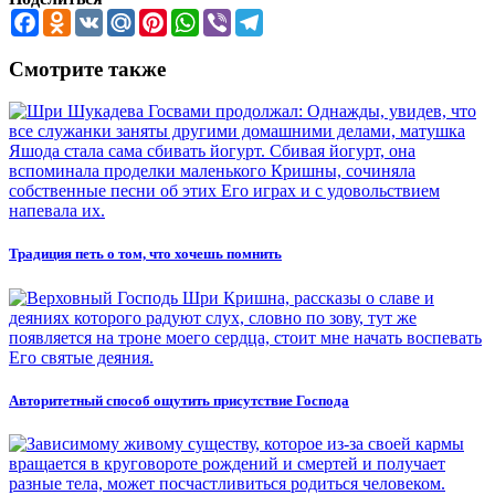
Facebook
Odnoklassniki
VK
Mail.Ru
Pinterest
WhatsApp
Viber
Telegram
Смотрите также
Традиция петь о том, что хочешь помнить
Авторитетный способ ощутить присутствие Господа