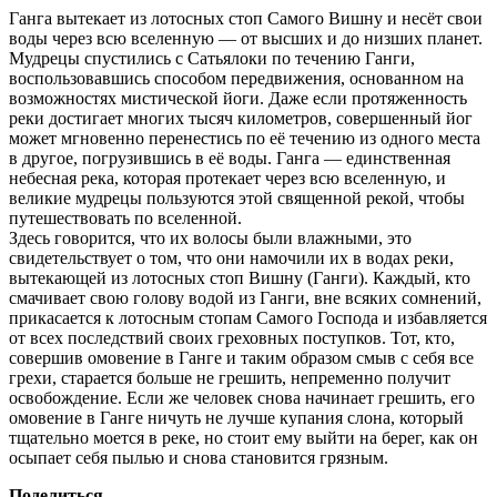
Ганга вытекает из лотосных стоп Самого Вишну и несёт свои
воды через всю вселенную — от высших и до низших планет.
Мудрецы спустились с Сатьялоки по течению Ганги,
воспользовавшись способом передвижения, основанном на
возможностях мистической йоги. Даже если протяженность
реки достигает многих тысяч километров, совершенный йог
может мгновенно перенестись по её течению из одного места
в другое, погрузившись в её воды. Ганга — единственная
небесная река, которая протекает через всю вселенную, и
великие мудрецы пользуются этой священной рекой, чтобы
путешествовать по вселенной.
Здесь говорится, что их волосы были влажными, это
свидетельствует о том, что они намочили их в водах реки,
вытекающей из лотосных стоп Вишну (Ганги). Каждый, кто
смачивает свою голову водой из Ганги, вне всяких сомнений,
прикасается к лотосным стопам Самого Господа и избавляется
от всех последствий своих греховных поступков. Тот, кто,
совершив омовение в Ганге и таким образом смыв с себя все
грехи, старается больше не грешить, непременно получит
освобождение. Если же человек снова начинает грешить, его
омовение в Ганге ничуть не лучше купания слона, который
тщательно моется в реке, но стоит ему выйти на берег, как он
осыпает себя пылью и снова становится грязным.
Поделиться