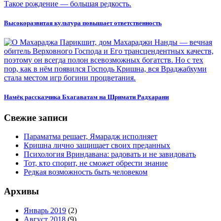
Высокоразвитая культура повышает ответственность
Намёк рассказчика Бхагаватам на Шримати Радхарани
Свежие записи
Параматма решает, Ямарадж исполняет
Кришна лично защищает своих преданных
Психология Вриндавана: радовать и не завидовать
Тот, кто спорит, не сможет обрести знание
Редкая возможность быть человеком
Архивы
Январь 2019
(2)
Август 2018
(9)