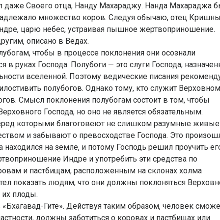
ил даже Своего отца, Нанду Махараджу. Нанда Махараджа 
адлежало множество коров. Следуя обычаю, отец Кришн
ндре, царю небес, устраивая пышное жертвоприношение.
ругим, описано в Ведах.
богам, чтобы в процессе поклонения они осознали
 в руках Господа. Полубоги — это слуги Господа, назначе
ьности вселенной. Поэтому ведические писания рекоменд
илостивить полубогов. Однако тому, кто служит Верховно
огов. Смысл поклонения полубогам состоит в том, чтобы
рховного Господа, но оно не является обязательным.
перед которыми благоговеют не слишком разумные живые
еством и забывают о превосходстве Господа. Это произош
 находился на земле, и потому Господь решил проучить его
твоприношение Индре и употребить эти средства по
ровам и пастбищам, расположенным на склонах холма
тел показать людям, что они должны поклоняться Верхов
 их плоды.
 «Бхагавад-Гите». Действуя таким образом, человек сможе
частности, должны заботиться о коровах и пастбищах или