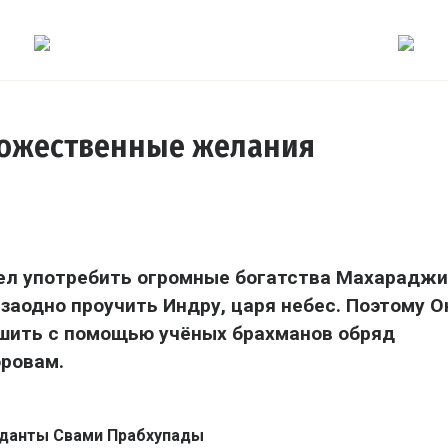
божественные желания
тел употребить огромные богатства Махараджи
заодно проучить Индру, царя небес. Поэтому О
шить с помощью учёных брахманов обряд
оровам.
еданты Свами Прабхупады