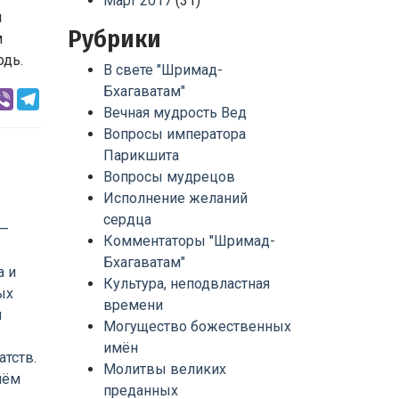
Март 2017
(31)
й
Рубрики
м
одь.
В свете "Шримад-
Бхагаватам"
rest
hatsApp
Viber
Telegram
Вечная мудрость Вед
Вопросы императора
Парикшита
Вопросы мудрецов
Исполнение желаний
сердца
Комментаторы "Шримад-
Бхагаватам"
Культура, неподвластная
времени
Могущество божественных
имён
Молитвы великих
преданных