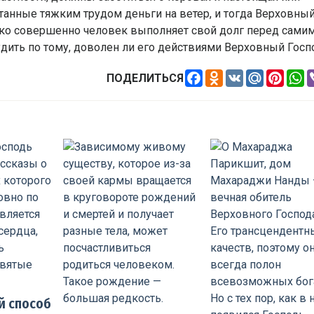
танные тяжким трудом деньги на ветер, и тогда Верховны
лько совершенно человек выполняет свой долг перед сами
удить по тому, доволен ли его действиями Верховный Госп
Facebook
Odnoklassniki
VK
Mail.Ru
Pinte
W
ПОДЕЛИТЬСЯ
й способ