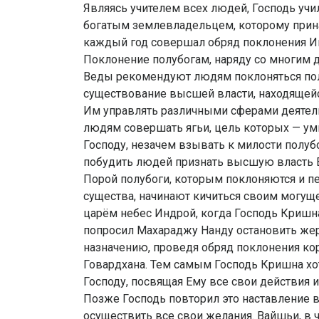
Являясь учителем всех людей, Господь уч
богатым землевладельцем, которому прин
каждый год совершал обряд поклонения И
Поклонение полубогам, наряду со многим д
Веды рекомендуют людям поклоняться полу
существование высшей власти, находящейся
Им управлять различными сферами деятел
людям совершать ягьи, цель которых — ум
Господу, незачем взывать к милости полуб
побудить людей признать высшую власть Ве
Порой полубоги, которым поклоняются и 
существа, начинают кичиться своим могущ
царём небес Индрой, когда Господь Кришна
попросил Махараджу Нанду остановить жер
назначению, проведя обряд поклонения ко
Говардхана. Тем самым Господь Кришна хо
Господу, посвящая Ему все свои действия и
Позже Господь повторил это наставление в
осуществить все свои желания. Вайшьи, в 