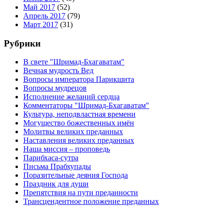
Май 2017
(52)
Апрель 2017
(79)
Март 2017
(31)
Рубрики
В свете "Шримад-Бхагаватам"
Вечная мудрость Вед
Вопросы императора Парикшита
Вопросы мудрецов
Исполнение желаний сердца
Комментаторы "Шримад-Бхагаватам"
Культура, неподвластная времени
Могущество божественных имён
Молитвы великих преданных
Наставления великих преданных
Наша миссия – проповедь
Парибхаса-сутра
Письма Прабхупады
Поразительные деяния Господа
Праздник для души
Препятствия на пути преданности
Трансцендентное положение преданных