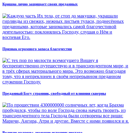
Кришна лично защищает своих преданных
Признак огромного запаса благочестия
Преданный Богу странник, свободный от влияния скверны
Великие мудрецы, знающие источник нектара