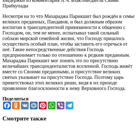
Выдержки из комментария А.Ч. Бхактиведанты Свами
Прабхупады
Несмотря на то что Махараджа Парикшит был рождён в семье
великих преданных, Пандавов, и был должным образом
воспитан в трансцендентной привязанности к общению с
Господом, он, тем не менее, испытывал такой сильный
соблазн мирской семейной жизни, что Господу пришлось
осуществить особый план, чтобы заставить его отречься от
неё. Такие непосредственные действия Господь
предпринимает только по отношению к редким преданным.
Махараджа Парикшит мог понять это по присутствию
величайших трансценденталистов вселенной. Господь живёт
вместе со Своими преданными, и присутствие великих
святых указывает на присутствие Господа. Поэтому царь
приветствовал этих великих риши, видя в их приходе
проявление благосклонности к нему Верховного Господа.
Поделиться
Facebook
Odnoklassniki
VK
Mail.Ru
Pinterest
WhatsApp
Viber
Telegram
Смотрите также