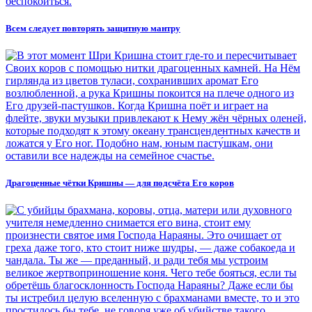
Всем следует повторять защитную мантру
Драгоценные чётки Кришны — для подсчёта Его коров