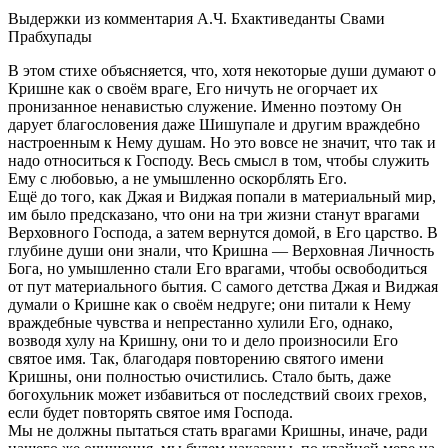
Выдержки из комментария А.Ч. Бхактиведанты Свами
Прабхупады
В этом стихе объясняется, что, хотя некоторые души думают о
Кришне как о своём враге, Его ничуть не огорчает их
пронизанное ненавистью служение. Именно поэтому Он
дарует благословения даже Шишупале и другим враждебно
настроенным к Нему душам. Но это вовсе не значит, что так и
надо относиться к Господу. Весь смысл в том, чтобы служить
Ему с любовью, а не умышленно оскорблять Его.
Ещё до того, как Джая и Виджая попали в материальный мир,
им было предсказано, что они на три жизни станут врагами
Верховного Господа, а затем вернутся домой, в Его царство. В
глубине души они знали, что Кришна — Верховная Личность
Бога, но умышленно стали Его врагами, чтобы освободиться
от пут материального бытия. С самого детства Джая и Виджая
думали о Кришне как о своём недруге; они питали к Нему
враждебные чувства и непрестанно хулили Его, однако,
возводя хулу на Кришну, они то и дело произносили Его
святое имя. Так, благодаря повторению святого имени
Кришны, они полностью очистились. Стало быть, даже
богохульник может избавиться от последствий своих грехов,
если будет повторять святое имя Господа.
Мы не должны пытаться стать врагами Кришны, иначе, ради