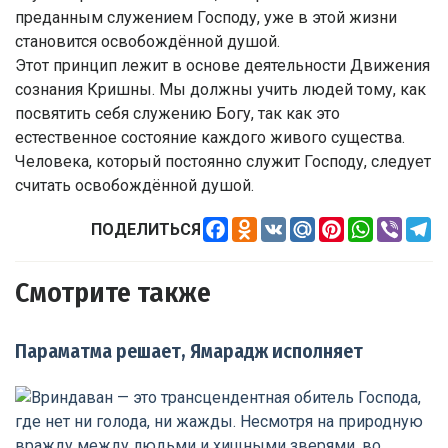
преданным служением Господу, уже в этой жизни
становится освобождённой душой.
Этот принцип лежит в основе деятельности Движения
сознания Кришны. Мы должны учить людей тому, как
посвятить себя служению Богу, так как это
естественное состояние каждого живого существа.
Человека, который постоянно служит Господу, следует
считать освобождённой душой.
Facebook
Odnoklassniki
VK
Mail.Ru
Pinterest
WhatsApp
Viber
Te
ПОДЕЛИТЬСЯ
Смотрите также
Параматма решает, Ямарадж исполняет