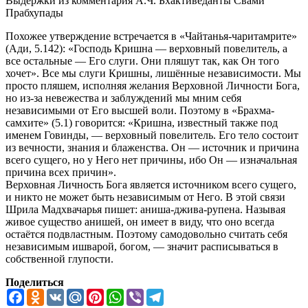
Выдержки из комментария А.Ч. Бхактиведанты Свами
Прабхупады
Похожее утверждение встречается в «Чайтанья-чаритамрите»
(Ади, 5.142): «Господь Кришна — верховный повелитель, а
все остальные — Его слуги. Они пляшут так, как Он того
хочет». Все мы слуги Кришны, лишённые независимости. Мы
просто пляшем, исполняя желания Верховной Личности Бога,
но из-за невежества и заблуждений мы мним себя
независимыми от Его высшей воли. Поэтому в «Брахма-
самхите» (5.1) говорится: «Кришна, известный также под
именем Говинды, — верховный повелитель. Его тело состоит
из вечности, знания и блаженства. Он — источник и причина
всего сущего, но у Него нет причины, ибо Он — изначальная
причина всех причин».
Верховная Личность Бога является источником всего сущего,
и никто не может быть независимым от Него. В этой связи
Шрила Мадхвачарья пишет: аниша-джива-рупена. Называя
живое существо анишей, он имеет в виду, что оно всегда
остаётся подвластным. Поэтому самодовольно считать себя
независимым ишварой, богом, — значит расписываться в
собственной глупости.
Поделиться
Facebook
Odnoklassniki
VK
Mail.Ru
Pinterest
WhatsApp
Viber
Telegram