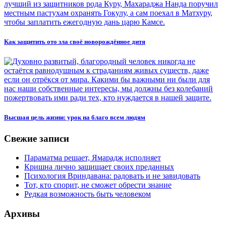
Как защитить ото зла своё новорождённое дитя
Высшая цель жизни: урок на благо всем людям
Свежие записи
Параматма решает, Ямарадж исполняет
Кришна лично защищает своих преданных
Психология Вриндавана: радовать и не завидовать
Тот, кто спорит, не сможет обрести знание
Редкая возможность быть человеком
Архивы